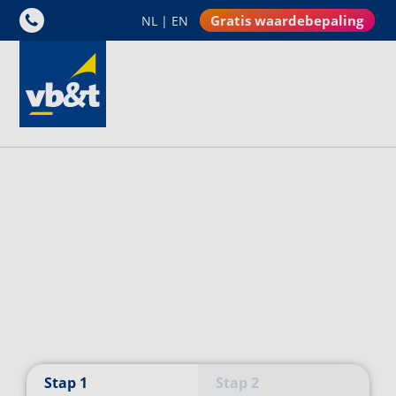
Gratis waardebepaling
NL
|
EN
Vrijblijvende 
waardebepaling?
Deel de adresgegevens van de woning en de
makelaar komt op bezoek!
Stap
1
Stap
2