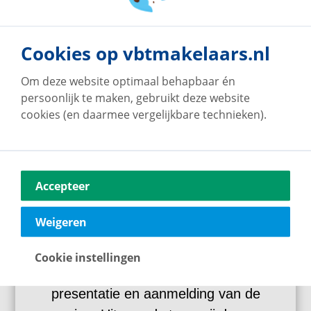
Meest gekozen!
Together
Relaxed
Premium
Cookies op vbtmakelaars.nl
Om deze website optimaal behapbaar én
Together
persoonlijk te maken, gebruikt deze website
cookies (en daarmee vergelijkbare technieken).
Wil jij zelf graag de woningtekst
maken, de uiteindelijke koopakte
Accepteer
ondertekenen met de kopers en de
regie m.b.t. de opvolging zelf in
Weigeren
handen nemen? Dan is het pakket
Easie Together geschikt voor jou. Wij
Cookie instellingen
helpen je daarnaast met de
presentatie en aanmelding van de