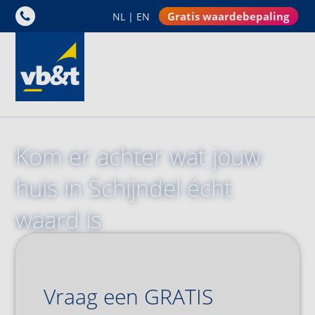
Gratis waardebepaling
NL
|
EN
Kom er achter wat jouw 
huis in Schijndel écht 
waard is
Vul het formulier in
Vraag een GRATIS