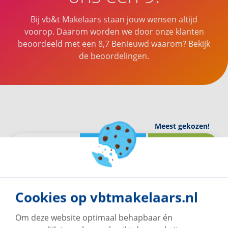
Bij vb&t Makelaars staan jouw wensen altijd
voorop. Daarom worden we door onze klanten
beoordeeld met een
8,7
Benieuwd waarom? Bekijk
de beoordelingen.
Meest gekozen!
Together
Relaxed
Premium
Together
Cookies op vbtmakelaars.nl
Om deze website optimaal behapbaar én
Wil jij zelf graag de woningtekst