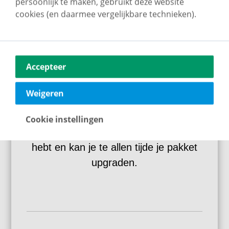
persoonlijk te maken, gebruikt deze website
maken, de uiteindelijke koopakte
cookies (en daarmee vergelijkbare technieken).
ondertekenen met de kopers en de
regie m.b.t. de opvolging zelf in
handen nemen? Dan is het pakket
Accepteer
Easie Together geschikt voor jou. Wij
helpen je daarnaast met de
Weigeren
presentatie en aanmelding van de
woning. Uiteraard staan wij daarna
Cookie instellingen
stand-by voor het geval je hulp nodig
hebt en kan je te allen tijde je pakket
upgraden.