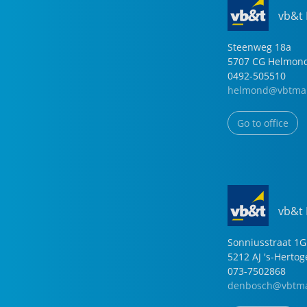
vb&t
Steenweg
18
a
5707 CG
Helmon
0492-505510
helmond@vbtmak
Go to office
vb&t
Sonniusstraat
1
G
5212 AJ
's-Herto
073-7502868
denbosch@vbtma