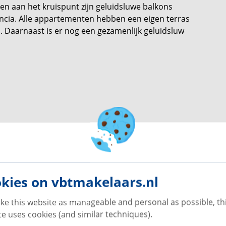
n aan het kruispunt zijn geluidsluwe balkons
ncia. Alle appartementen hebben een eigen terras
 Daarnaast is er nog een gezamenlijk geluidsluw
en centrale lift, een fietsenberging,
 bijvoorbeeld scootmobielen. Het gebouw is volledig
- en verwarmingssystemen voor een duurzaam en
en parkeerterrein met toegang tot de hoofdingang.
rale trappenhuis betreden. Dankzij de ligging is
zieningen en natuurlijk het park.
kies on vbtmakelaars.nl
ke this website as manageable and personal as possible, th
huishoudens;
e uses cookies (and similar techniques).
m²;