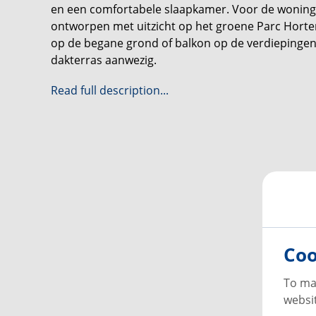
en een comfortabele slaapkamer. Voor de woninge
ontworpen met uitzicht op het groene Parc Horte
op de begane grond of balkon op de verdiepingen.
dakterras aanwezig.
Read full description...
Praktisch en duurzaam
Bewoners kunnen rekenen op voorzieningen zoals e
containerruimte en zelfs een aparte stalling voor
gasloos en uitgerust met de nieuwste ventilatie
toekomstbestendig thuis.
Bereikbaar en centraal
Aan de achterzijde van het gebouw bevindt zich e
Ook via de Wethouder Van Wellaan kunt u het cent
alles dichtbij: winkels, openbaar vervoer, zorgvoor
Coo
Waarom kiezen voor ’t Ruyshoff?
To ma
• Speciaal ontworpen voor een- en tweepersoons
websit
• Comfortabele huurappartementen van circa 50 