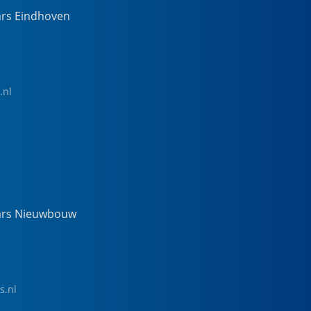
ars Eindhoven
.nl
ars Nieuwbouw
s.nl