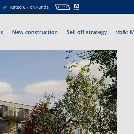
Rated 8,7 on Funda
es
New construction
Sell off strategy
vb&t M