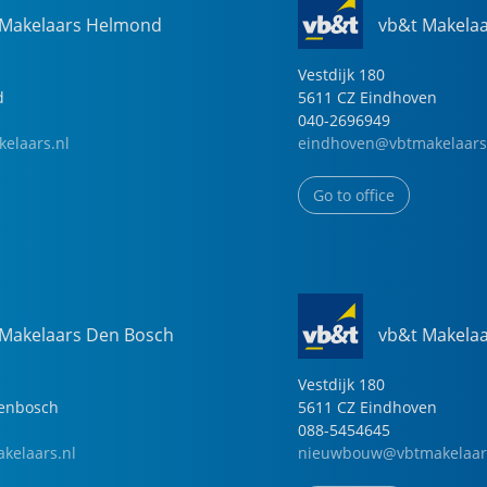
 Makelaars Helmond
vb&t Makela
Vestdijk
180
d
5611 CZ
Eindhoven
040-2696949
elaars.nl
eindhoven@vbtmakelaars
Go to office
 Makelaars Den Bosch
vb&t Makela
Vestdijk
180
genbosch
5611 CZ
Eindhoven
088-5454645
kelaars.nl
nieuwbouw@vbtmakelaar