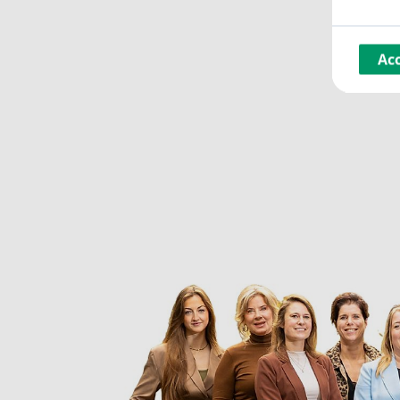
• Groen uitzicht op Parc Hortencia;
• Duurzaam, gasloos en toekomstgericht wonen;
• Centrale locatie in Helmond;
Ac
• In het plan is rekening gehouden met voldoende
Interesse?
Meld u vrijblijvend in als geïnteresseerde op de 
voor meer informatie.
Wonen in ’t Ruyshoff betekent kiezen voor comfort
omgeving.