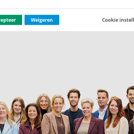
cepteer
Weigeren
Cookie instel
 parkeerplaatsen.
website van het project of neem contact met ons op
, rust en verbondenheid in een groene, stedelijke