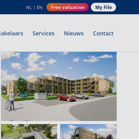
Free valuation
My File
NL
|
EN
akelaars
Services
Nieuws
Contact