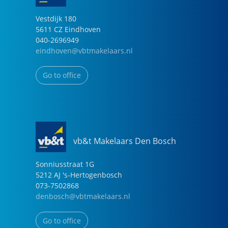
Vestdijk
180
5611 CZ
Eindhoven
040-2696949
eindhoven@vbtmakelaars.nl
Go to office
vb&t Makelaars Den Bosch
Sonniusstraat
1
G
5212 AJ
's-Hertogenbosch
073-7502868
denbosch@vbtmakelaars.nl
Go to office