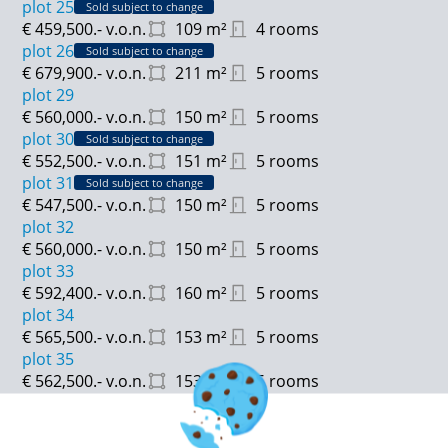
plot 25
Sold subject to change
€ 459,500.-
v.o.n.
109
m²
4 rooms
Gebruiksoppervlakte: van ca. 109 tot 137 m²
plot 26
Sold subject to change
€ 679,900.-
v.o.n.
211
m²
5 rooms
Inhoud: van ca. 423 tot 524 m³
plot 29
€ 560,000.-
v.o.n.
150
m²
5 rooms
Tuinligging:
plot 30
Sold subject to change
Noordoost: 20 – 21 – 22 – 23 – 24 – 25
€ 552,500.-
v.o.n.
151
m²
5 rooms
Oost: 15 – 16 – 17 – 18
plot 31
Sold subject to change
West: 27 – 28
€ 547,500.-
v.o.n.
150
m²
5 rooms
Zuid: 1 - 2 - 3 - 4 - 5 - 6 - 7 - 8 - 9 - 10 - 11 - 12 - 13 - 14
plot 32
€ 560,000.-
v.o.n.
150
m²
5 rooms
plot 33
€ 592,400.-
v.o.n.
160
m²
5 rooms
plot 34
€ 565,500.-
v.o.n.
153
m²
5 rooms
plot 35
€ 562,500.-
v.o.n.
153
m²
5 rooms
plot 36
Sold subject to change
€ 555,900.-
v.o.n.
151
m²
5 rooms
plot 37