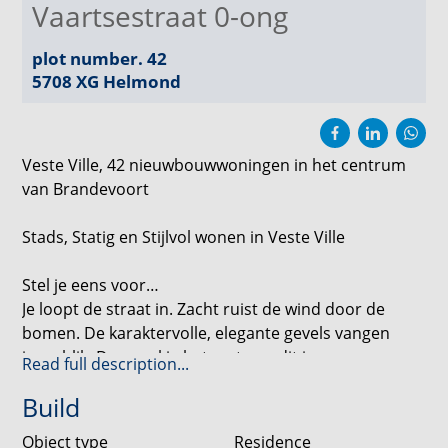
Vaartsestraat 0-ong
plot number. 42
5708 XG
Helmond
Veste Ville, 42 nieuwbouwwoningen in het centrum
van Brandevoort
Stads, Statig en Stijlvol wonen in Veste Ville
Stel je eens voor…
Je loopt de straat in. Zacht ruist de wind door de
bomen. De karaktervolle, elegante gevels vangen
jouw blik. Dan voel je het meteen: dit is geen gewone
Read full description...
buurt. Dit is Veste Ville.
Build
In dit bijzondere nieuwbouwproject, op steenworp
Object type
Residence