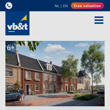
Free valuation
NL
|
EN
6
+