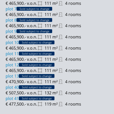
€ 465,900.-
v.o.n.
111
m²
4 rooms
plot 7
Sold subject to change
€ 465,900.-
v.o.n.
111
m²
4 rooms
plot 8
Sold subject to change
€ 465,900.-
v.o.n.
111
m²
4 rooms
plot 9
Sold subject to change
€ 465,900.-
v.o.n.
111
m²
4 rooms
plot 10
Sold subject to change
€ 465,900.-
v.o.n.
111
m²
4 rooms
plot 11
Sold subject to change
€ 465,900.-
v.o.n.
111
m²
4 rooms
plot 12
Sold subject to change
€ 465,900.-
v.o.n.
111
m²
4 rooms
plot 13
Sold subject to change
€ 470,900.-
v.o.n.
111
m²
4 rooms
plot 40
Sold subject to change
€ 507,500.-
v.o.n.
132
m²
4 rooms
plot 41
Sold subject to change
€ 477,500.-
v.o.n.
119
m²
4 rooms