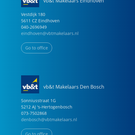
vb&t Makelaars Eindhoven
Vestdijk
180
5611 CZ
Eindhoven
040-2696949
eindhoven@vbtmakelaars.nl
Go to office
vb&t Makelaars Den Bosch
Sonniusstraat
1
G
5212 AJ
's-Hertogenbosch
073-7502868
denbosch@vbtmakelaars.nl
Go to office