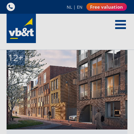
Free valuation
NL
|
EN
12
+