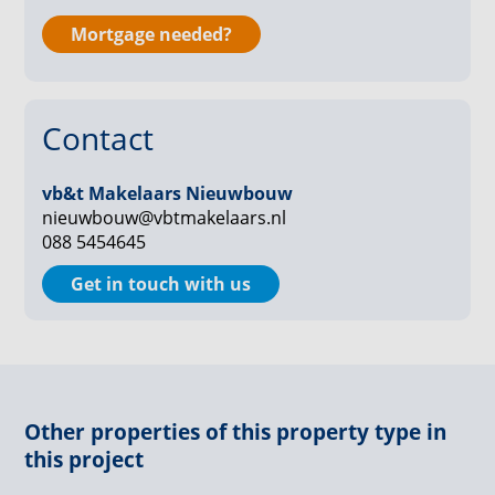
separaat toilet voor gasten.
Mortgage needed?
Bij de entree is een aparte ruimte voor de
wasmachine en de technische installaties van het
appartement.
Contact
In de lente en de zomer - of andere heerlijke dagen -
ga je lekker in je loggia zitten. Hier zit je heerlijk
vb&t Makelaars Nieuwbouw
beschut en geniet je van een goed boek, eet je lekker
nieuwbouw@vbtmakelaars.nl
088 5454645
met vrienden of doe je lekker niks.
Get in touch with us
- Inclusief eigen parkeerplaats
- Verwarming door vloerverwarming met lucht-water
warmtepomp
- Dit appartementen heeft energielabel A +++
- Servicekosten niet vastgesteld
Other properties of this property type in
this project