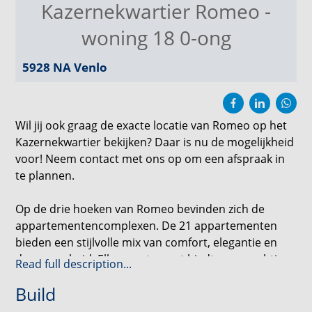
Kazernekwartier Romeo -
woning 18 0-ong
5928 NA
Venlo
Wil jij ook graag de exacte locatie van Romeo op het
Kazernekwartier bekijken? Daar is nu de mogelijkheid
voor! Neem contact met ons op om een afspraak in
te plannen.
Op de drie hoeken van Romeo bevinden zich de
appartementencomplexen. De 21 appartementen
bieden een stijlvolle mix van comfort, elegantie en
duurzaamheid. Elk appartement biedt een prachtig
Read full description...
uitzicht op de omgeving en een plek waar je je
Build
meteen thuis voelt. Voeg daar de ideale ligging in het
levendige Kazernekwartier aan toe, en je hebt de