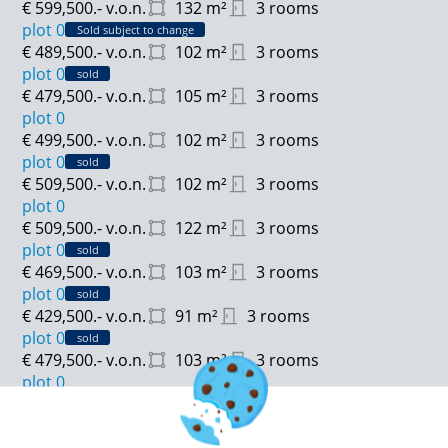
€ 599,500.-
v.o.n.
132
m²
3 rooms
- Inclusief eigen parkeerplaats
plot 0
Sold subject to change
- Verwarming door vloerverwarming met lucht-water
€ 489,500.-
v.o.n.
102
m²
3 rooms
warmtepomp
plot 0
sold
- Zonnepanelen voor opwekking van elektrische
€ 479,500.-
v.o.n.
105
m²
3 rooms
energie
plot 0
- Dit appartementen heeft energielabel A +++
€ 499,500.-
v.o.n.
102
m²
3 rooms
plot 0
sold
€ 509,500.-
v.o.n.
102
m²
3 rooms
plot 0
€ 509,500.-
v.o.n.
122
m²
3 rooms
plot 0
sold
€ 469,500.-
v.o.n.
103
m²
3 rooms
plot 0
sold
€ 429,500.-
v.o.n.
91
m²
3 rooms
plot 0
sold
€ 479,500.-
v.o.n.
103
m²
3 rooms
plot 0
€ 489,500.-
v.o.n.
103
m²
3 rooms
plot 0
sold
€ 534,500.-
v.o.n.
149
m²
6 rooms