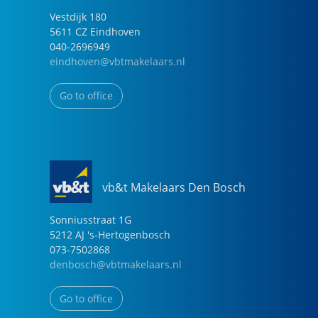
Vestdijk
180
5611 CZ
Eindhoven
040-2696949
eindhoven@vbtmakelaars.nl
Go to office
vb&t Makelaars Den Bosch
Sonniusstraat
1
G
5212 AJ
's-Hertogenbosch
073-7502868
denbosch@vbtmakelaars.nl
Go to office