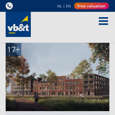
Free valuation
NL
|
EN
17
+