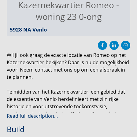
Kazernekwartier Romeo -
woning 23 0-ong
5928 NA
Venlo
Wil jij ook graag de exacte locatie van Romeo op het
Kazernekwartier bekijken? Daar is nu de mogelijkheid
voor! Neem contact met ons op om een afspraak in
te plannen.
Te midden van het Kazernekwartier, een gebied dat
de essentie van Venlo herdefinieert met zijn rijke
historie en vooruitstrevende toekomstvisie,
markeren de deelprojecten Delta en Romeo het
Read full description...
begin van een nieuw tijdperk. Wonen hier betekent
Build
dat je het station om de hoek hebt, waardoor je
binnen no-time in Eindhoven staat – ideaal voor