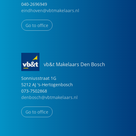
040-2696949
eindhoven@vbtmakelaars.nl
Go to office
vb&t Makelaars Den Bosch
Sonniusstraat
1
G
5212 AJ
's-Hertogenbosch
073-7502868
denbosch@vbtmakelaars.nl
Go to office