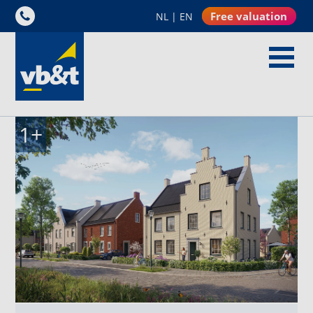
Free valuation
NL
|
EN
1
+