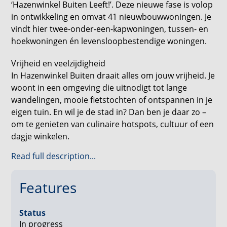
‘Hazenwinkel Buiten Leeft!’. Deze nieuwe fase is volop
in ontwikkeling en omvat 41 nieuwbouwwoningen. Je
vindt hier twee-onder-een-kapwoningen, tussen- en
hoekwoningen én levensloopbestendige woningen.
Vrijheid en veelzijdigheid
In Hazenwinkel Buiten draait alles om jouw vrijheid. Je
woont in een omgeving die uitnodigt tot lange
wandelingen, mooie fietstochten of ontspannen in je
eigen tuin. En wil je de stad in? Dan ben je daar zo –
om te genieten van culinaire hotspots, cultuur of een
dagje winkelen.
Read full description...
De vrijheid van buiten wonen
Wonen in Hazenwinkel Buiten betekent leven in het
groen. Dit nieuwe deel van Hazenwinkel, aan de rand
Features
van Brandevoort, biedt jou een unieke balans tussen
natuur en comfort. Stel je eens voor: je opent de
Status
deur en kijkt uit over uitgestrekte weilanden en
In progress