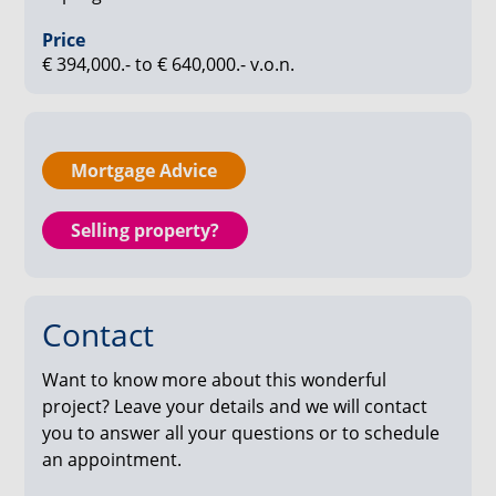
groene akkers. Hier ervaar je rust, ruimte en een
landschap dat meebeweegt met de seizoenen.
Price
€ 394,000.- to € 640,000.- v.o.n.
Interesse of vragen? Neem contact op met ons
verkoopteam!
Mortgage Advice
Selling property?
Contact
Want to know more about this wonderful
project? Leave your details and we will contact
you to answer all your questions or to schedule
an appointment.