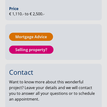
Ook de badkamer heeft een moderne uitstraling,
compleet met een wastafel, douche en een
Price
elektrische designradiator. Buitenruimte is
€ 1,110.- to € 2,500.-
gegarandeerd dankzij een eigen balkon, loggia of
terras bij ieder appartement. Daarnaast is er gedacht
aan praktisch gemak met een grote gezamenlijke
fietsenstalling en zijn er 52 parkeerplekken
Mortgage Advice
beschikbaar voor de verhuur. En: Spectrum is
volledig gasloos, uitgerust met zonnepanelen en
Selling property?
voorzien van een A++ energielabel.
De verwachte oplevering van de appartementen
staat gepland voor 4e kwartaal 2026
Contact
Highlights Spectrum:
Want to know more about this wonderful
project? Leave your details and we will contact
20 verdiepingen
you to answer all your questions or to schedule
94 tweekamerappartementen
an appointment.
76 driekamerappartementen