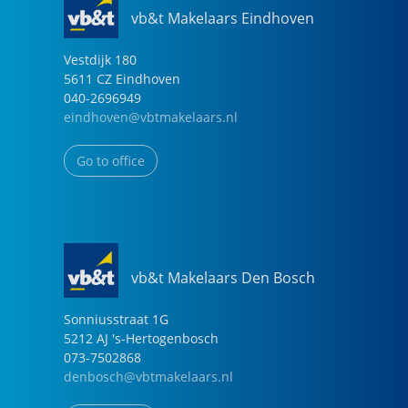
vb&t Makelaars Eindhoven
Vestdijk
180
5611 CZ
Eindhoven
040-2696949
eindhoven@vbtmakelaars.nl
Go to office
vb&t Makelaars Den Bosch
Sonniusstraat
1
G
5212 AJ
's-Hertogenbosch
073-7502868
denbosch@vbtmakelaars.nl