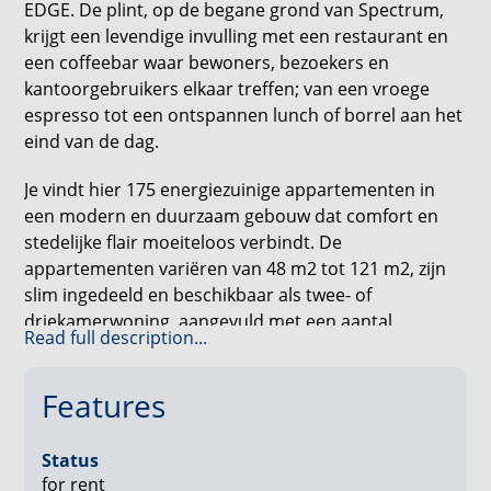
EDGE. De plint, op de begane grond van Spectrum,
krijgt een levendige invulling met een restaurant en
een coffeebar waar bewoners, bezoekers en
kantoorgebruikers elkaar treffen; van een vroege
espresso tot een ontspannen lunch of borrel aan het
eind van de dag.
Je vindt hier 175 energiezuinige appartementen in
een modern en duurzaam gebouw dat comfort en
stedelijke flair moeiteloos verbindt. De
appartementen variëren van 48 m2 tot 121 m2, zijn
slim ingedeeld en beschikbaar als twee- of
driekamerwoning, aangevuld met een aantal
Read full description...
specials.
De woningen zijn zo goed als instapklaar en van alle
Features
gemakken voorzien: de wanden worden afgewerkt
met vliesbehang en elk appartement beschikt over
Status
een moderne witte keuken met inbouwapparatuur.
for rent