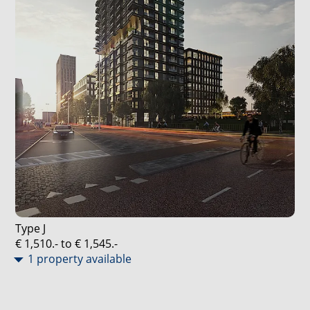
Type J
€ 1,510.- to € 1,545.-
1 property available