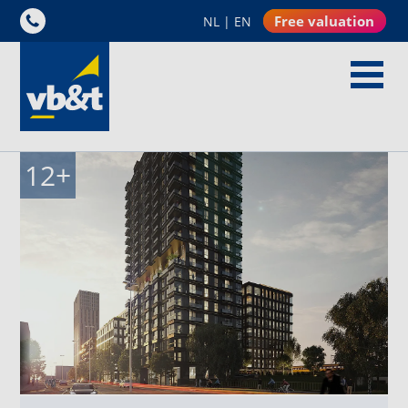
Free valuation
NL
|
EN
12
+