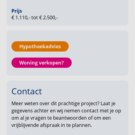
Ook de badkamer heeft een moderne uitstraling,
compleet met een wastafel, douche en een
Prijs
elektrische designradiator. Buitenruimte is
€ 1.110,- tot € 2.500,-
gegarandeerd dankzij een eigen balkon, loggia of
terras bij ieder appartement. Daarnaast is er gedacht
aan praktisch gemak met een grote gezamenlijke
fietsenstalling en zijn er 52 parkeerplekken
Hypotheekadvies
beschikbaar voor de verhuur. En: Spectrum is
volledig gasloos, uitgerust met zonnepanelen en
Woning verkopen?
voorzien van een A++ energielabel.
De verwachte oplevering van de appartementen
staat gepland voor 4e kwartaal 2026
Contact
Highlights Spectrum:
Meer weten over dit prachtige project? Laat je
gegevens achter en wij nemen contact met je op
20 verdiepingen
om al je vragen te beantwoorden of om een
94 tweekamerappartementen
vrijblijvende afspraak in te plannen.
76 driekamerappartementen