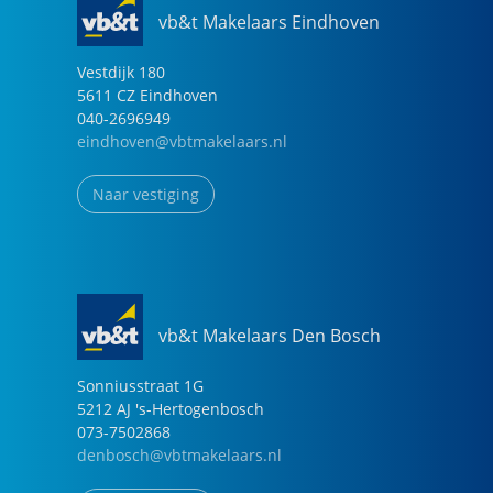
vb&t Makelaars Eindhoven
Vestdijk
180
5611 CZ
Eindhoven
040-2696949
eindhoven@vbtmakelaars.nl
Naar vestiging
vb&t Makelaars Den Bosch
Sonniusstraat
1
G
5212 AJ
's-Hertogenbosch
073-7502868
denbosch@vbtmakelaars.nl