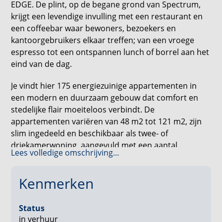
EDGE. De plint, op de begane grond van Spectrum,
krijgt een levendige invulling met een restaurant en
een coffeebar waar bewoners, bezoekers en
kantoorgebruikers elkaar treffen; van een vroege
espresso tot een ontspannen lunch of borrel aan het
eind van de dag.
Je vindt hier 175 energiezuinige appartementen in
een modern en duurzaam gebouw dat comfort en
stedelijke flair moeiteloos verbindt. De
appartementen variëren van 48 m2 tot 121 m2, zijn
slim ingedeeld en beschikbaar als twee- of
driekamerwoning, aangevuld met een aantal
Lees volledige omschrijving...
specials.
De woningen zijn zo goed als instapklaar en van alle
Kenmerken
gemakken voorzien: de wanden worden afgewerkt
met vliesbehang en elk appartement beschikt over
Status
een moderne witte keuken met inbouwapparatuur.
in verhuur