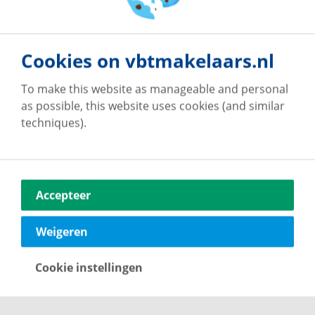
073 7502868
een beleggingsmaatschappij zal de
Get in touch with us
eigendomsoverdracht plaatsvinden bij de vaste
projectnotaris van deze maatschappij. Dit is een
Cookies on vbtmakelaars.nl
verkoopvoorwaarde.
To make this website as manageable and personal
as possible, this website uses cookies (and similar
techniques).
Accepteer
Weigeren
Cookie instellingen