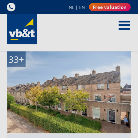
Free valuation
NL
|
EN
33
+