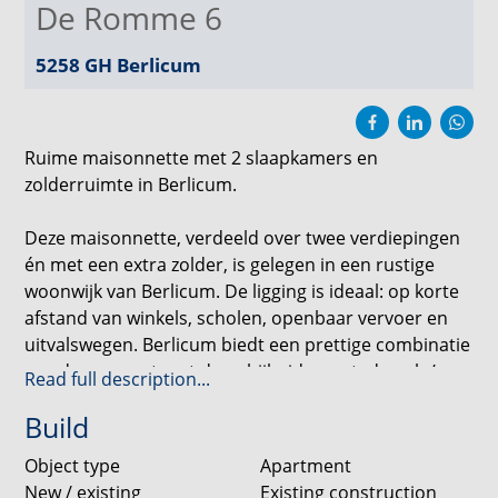
De Romme 6
5258 GH
Berlicum
Ruime maisonnette met 2 slaapkamers en
zolderruimte in Berlicum.
Deze maisonnette, verdeeld over twee verdiepingen
én met een extra zolder, is gelegen in een rustige
woonwijk van Berlicum. De ligging is ideaal: op korte
afstand van winkels, scholen, openbaar vervoer en
uitvalswegen. Berlicum biedt een prettige combinatie
van dorpse rust met de nabijheid van steden als ’s-
Read full description...
Hertogenbosch.
Build
De woning, gebouwd in 1983, heeft een
Object type
Apartment
woonoppervlakte van circa 77 m2 en is gelegen op de
New / existing
Existing construction