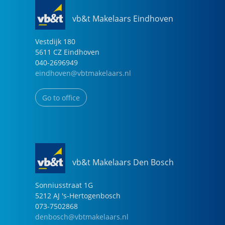
vb&t Makelaars Eindhoven
Vestdijk
180
5611 CZ
Eindhoven
040-2696949
eindhoven@vbtmakelaars.nl
Go to office
vb&t Makelaars Den Bosch
Sonniusstraat
1
G
5212 AJ
's-Hertogenbosch
073-7502868
denbosch@vbtmakelaars.nl