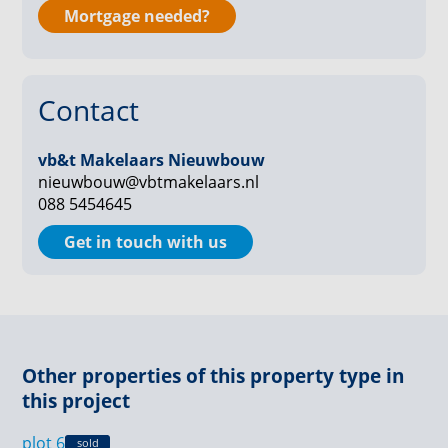
uitstekende isolatie en moderne installaties zoals een
Mortgage needed?
warmtepomp en WTW-systeem. Daarnaast is er
aandacht voor natuurinclusiviteit in de architectuur,
met nestkasten voor gierzwaluwen en vleermuizen.
Contact
Zo woon je niet alleen energiezuinig, maar draag je
ook actief bij aan natuurbehoud.
vb&t Makelaars Nieuwbouw
Zie jij jezelf al wonen op de groene grens tussen Best
nieuwbouw@vbtmakelaars.nl
088 5454645
en natuurgebied Het Groene Woud? Schrijf je dan nu
snel in via de projectwebsite de-steegh. nl
Get in touch with us
Other properties of this property type in
this project
plot 6
sold