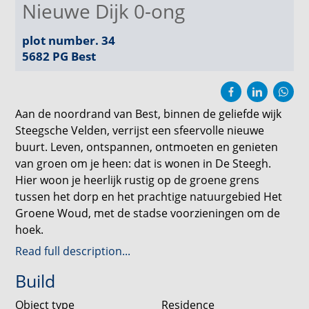
Nieuwe Dijk 0-ong
plot number. 34
5682 PG
Best
Aan de noordrand van Best, binnen de geliefde wijk
Steegsche Velden, verrijst een sfeervolle nieuwe
buurt. Leven, ontspannen, ontmoeten en genieten
van groen om je heen: dat is wonen in De Steegh.
Hier woon je heerlijk rustig op de groene grens
tussen het dorp en het prachtige natuurgebied Het
Groene Woud, met de stadse voorzieningen om de
hoek.
Read full description...
In nieuwbouwproject De Steegh vind je 42
Build
energiezuinige koopwoningen, geschikt voor starters,
gezinnen en senioren. De brede, autoluwe straten
Object type
Residence