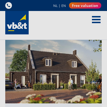
Free valuation
NL
|
EN