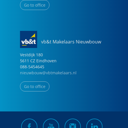
Go to office
vb&t Makelaars Nieuwbouw
Vestdijk
180
5611 CZ
Eindhoven
088-5454645
nieuwbouw@vbtmakelaars.nl
Go to office