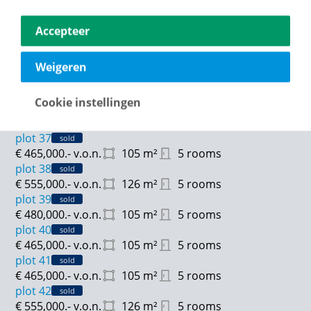
€ 395,000.-
v.o.n.
81
m²
4 rooms
plot 32
sold
Accepteer
€ 395,000.-
v.o.n.
81
m²
4 rooms
plot 33
sold
€ 610,000.-
v.o.n.
137
m²
5 rooms
Weigeren
plot 35
sold
€ 560,000.-
v.o.n.
112
m²
5 rooms
Cookie instellingen
plot 36
sold
€ 608,000.-
v.o.n.
133
m²
5 rooms
plot 37
sold
€ 465,000.-
v.o.n.
105
m²
5 rooms
plot 38
sold
€ 555,000.-
v.o.n.
126
m²
5 rooms
plot 39
sold
€ 480,000.-
v.o.n.
105
m²
5 rooms
plot 40
sold
€ 465,000.-
v.o.n.
105
m²
5 rooms
plot 41
sold
€ 465,000.-
v.o.n.
105
m²
5 rooms
plot 42
sold
€ 555,000.-
v.o.n.
126
m²
5 rooms