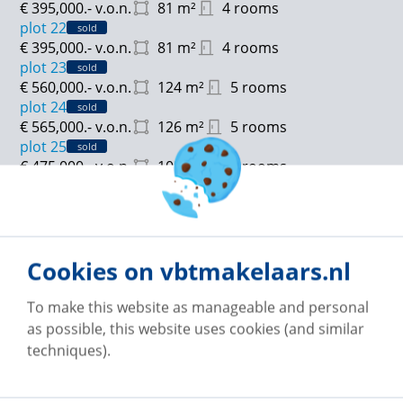
€ 395,000.-
v.o.n.
81
m²
4 rooms
plot 22
sold
€ 395,000.-
v.o.n.
81
m²
4 rooms
plot 23
sold
€ 560,000.-
v.o.n.
124
m²
5 rooms
plot 24
sold
€ 565,000.-
v.o.n.
126
m²
5 rooms
plot 25
sold
€ 475,000.-
v.o.n.
105
m²
5 rooms
plot 26
sold
€ 475,000.-
v.o.n.
105
m²
5 rooms
plot 27
sold
€ 475,000.-
v.o.n.
105
m²
5 rooms
Cookies on vbtmakelaars.nl
plot 28
sold
€ 550,000.-
v.o.n.
126
m²
5 rooms
plot 29
To make this website as manageable and personal
sold
€ 530,000.-
v.o.n.
124
m²
5 rooms
as possible, this website uses cookies (and similar
plot 30
sold
techniques).
€ 395,000.-
v.o.n.
81
m²
4 rooms
plot 31
sold