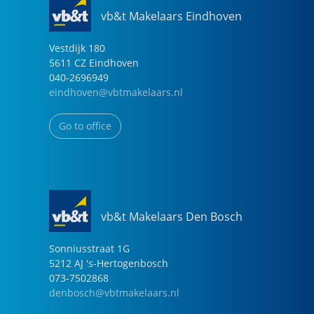
vb&t Makelaars Eindhoven
Vestdijk
180
5611 CZ
Eindhoven
040-2696949
eindhoven@vbtmakelaars.nl
Go to office
vb&t Makelaars Den Bosch
Sonniusstraat
1
G
5212 AJ
's-Hertogenbosch
073-7502868
denbosch@vbtmakelaars.nl