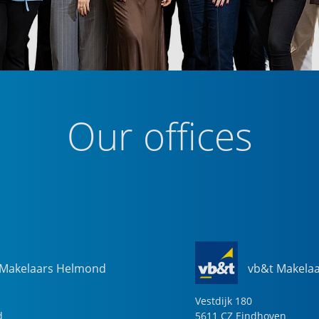
Our offices
 Makelaars Helmond
vb&t Makela
Vestdijk
180
d
5611 CZ
Eindhoven