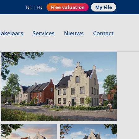
Free valuation
My File
NL
|
EN
akelaars
Services
Nieuws
Contact