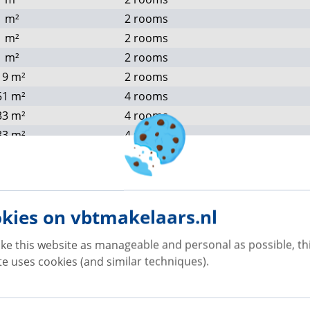
1
m²
2 rooms
1
m²
2 rooms
1
m²
2 rooms
– 105 – 106
19
m²
2 rooms
51
m²
4 rooms
33
m²
4 rooms
33
m²
4 rooms
33
m²
4 rooms
40
m²
4 rooms
33
m²
4 rooms
kies on vbtmakelaars.nl
19
m²
2 rooms
19
m²
2 rooms
ke this website as manageable and personal as possible, th
19
m²
2 rooms
e uses cookies (and similar techniques).
32
m²
4 rooms
33
m²
4 rooms
40
m²
4 rooms