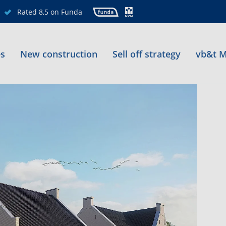
Rated 8,5 on Funda
es
New construction
Sell off strategy
vb&t M