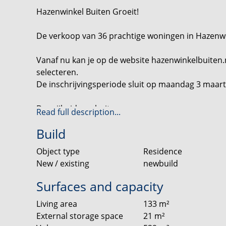
Hazenwinkel Buiten Groeit!
De verkoop van 36 prachtige woningen in Hazenwin
Vanaf nu kan je op de website hazenwinkelbuiten.
selecteren.
De inschrijvingsperiode sluit op maandag 3 maart
De vrijheid van buiten wonen
Read full description...
Wonen in Hazenwinkel Buiten betekent leven in he
Build
rand van Brandevoort biedt een unieke balans tuss
deur en kijkt uit over uitgestrekte weilanden en gr
Object type
Residence
landschap dat met de seizoenen verandert.
New / existing
newbuild
Vrijheid en veelzijdigheid
Surfaces and capacity
In Hazenwinkel Buiten draait alles om vrijheid. Je
Living area
133
m²
wandelingen, fietstochten of ontspannen in je eige
External storage space
21
m²
stad, waar je kunt genieten van culinaire hotspots