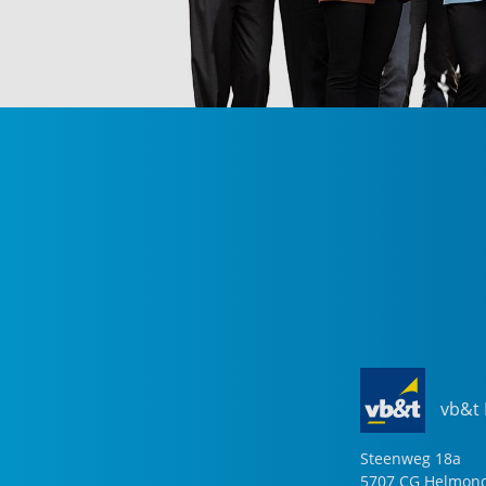
vb&t
Steenweg
18
a
5707 CG
Helmon