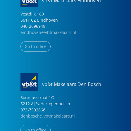
vb&t Makelaars Eindhoven
Vestdijk
180
5611 CZ
Eindhoven
040-2696949
eindhoven@vbtmakelaars.nl
Go to office
vb&t Makelaars Den Bosch
Sonniusstraat
1
G
5212 AJ
's-Hertogenbosch
073-7502868
denbosch@vbtmakelaars.nl
Go to office