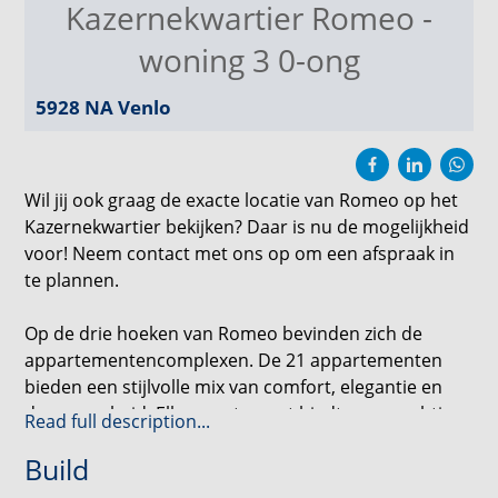
Kazernekwartier Romeo -
woning 3 0-ong
5928 NA
Venlo
Wil jij ook graag de exacte locatie van Romeo op het
Kazernekwartier bekijken? Daar is nu de mogelijkheid
voor! Neem contact met ons op om een afspraak in
te plannen.
Op de drie hoeken van Romeo bevinden zich de
appartementencomplexen. De 21 appartementen
bieden een stijlvolle mix van comfort, elegantie en
duurzaamheid. Elk appartement biedt een prachtig
Read full description...
uitzicht op de omgeving en een plek waar je je
Build
meteen thuis voelt. Voeg daar de ideale ligging in het
levendige Kazernekwartier aan toe, en je hebt de