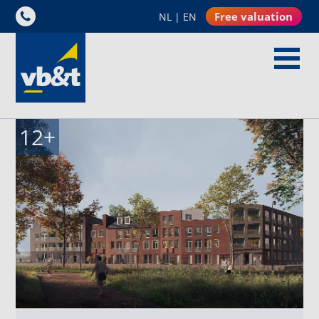
Free valuation
NL
|
EN
12
+