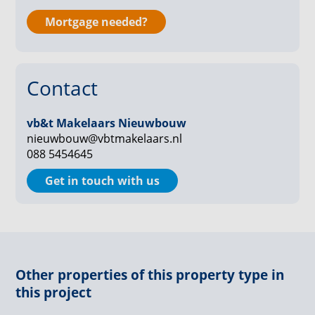
inloopdouche en een toilet. Op de overloop bij de
entree bevindt zich nog een separaat toilet voor
Mortgage needed?
gasten.
Het appartement heeft een aparte ruimte voor de
Contact
wasmachine, droger en de technische installaties.
De grote loggia is een verlengstuk van de
vb&t Makelaars Nieuwbouw
woonkamer. Hier zit je heerlijk beschut en kun je
nieuwbouw@vbtmakelaars.nl
088 5454645
urenlang tafelen, relaxen of lezen.
Get in touch with us
- Inclusief eigen parkeerplaats
- Verwarming door vloerverwarming met lucht-water
warmtepomp
- Dit appartementen heeft energielabel A +++
- Servicekosten niet vastgesteld
Other properties of this property type in
this project