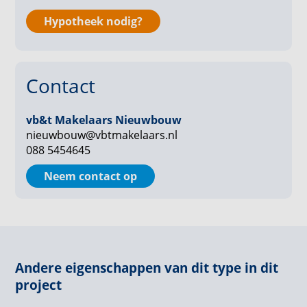
inloopdouche en een toilet. Op de overloop bij de
entree bevindt zich nog een separaat toilet voor
Hypotheek nodig?
gasten.
Het appartement heeft een aparte ruimte voor de
Contact
wasmachine, droger en de technische installaties.
De grote loggia is een verlengstuk van de
vb&t Makelaars Nieuwbouw
woonkamer. Hier zit je heerlijk beschut en kun je
nieuwbouw@vbtmakelaars.nl
088 5454645
urenlang tafelen, relaxen of lezen.
Neem contact op
- Inclusief eigen parkeerplaats
- Verwarming door vloerverwarming met lucht-water
warmtepomp
- Dit appartementen heeft energielabel A +++
- Servicekosten niet vastgesteld
Andere eigenschappen van dit type in dit
project