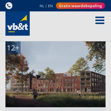
Gratis waardebepaling
NL
|
EN
12
+