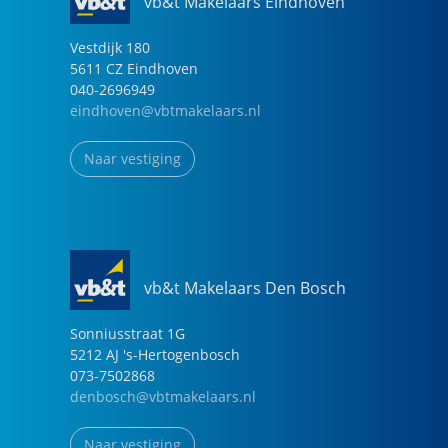
vb&t Makelaars Eindhoven
Vestdijk
180
5611 CZ
Eindhoven
040-2696949
eindhoven@vbtmakelaars.nl
Naar vestiging
vb&t Makelaars Den Bosch
Sonniusstraat
1
G
5212 AJ
's-Hertogenbosch
073-7502868
denbosch@vbtmakelaars.nl
Naar vestiging