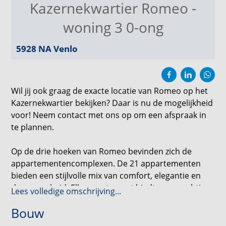
Kazernekwartier Romeo -
woning 3 0-ong
5928 NA
Venlo
Wil jij ook graag de exacte locatie van Romeo op het
Kazernekwartier bekijken? Daar is nu de mogelijkheid
voor! Neem contact met ons op om een afspraak in
te plannen.
Op de drie hoeken van Romeo bevinden zich de
appartementencomplexen. De 21 appartementen
bieden een stijlvolle mix van comfort, elegantie en
duurzaamheid. Elk appartement biedt een prachtig
Lees volledige omschrijving...
uitzicht op de omgeving en een plek waar je je
Bouw
meteen thuis voelt. Voeg daar de ideale ligging in het
levendige Kazernekwartier aan toe, en je hebt de