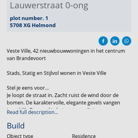
Lauwerstraat 0-ong
plot number. 1
5708 XG
Helmond
Veste Ville, 42 nieuwbouwwoningen in het centrum
van Brandevoort
Stads, Statig en Stijlvol wonen in Veste Ville
Stel je eens voor…
Je loopt de straat in. Zacht ruist de wind door de
bomen. De karaktervolle, elegante gevels vangen
jouw blik. Dan voel je het meteen: dit is geen gewone
Read full description...
buurt. Dit is Veste Ville.
Build
In dit bijzondere nieuwbouwproject, op steenworp
Object type
Residence