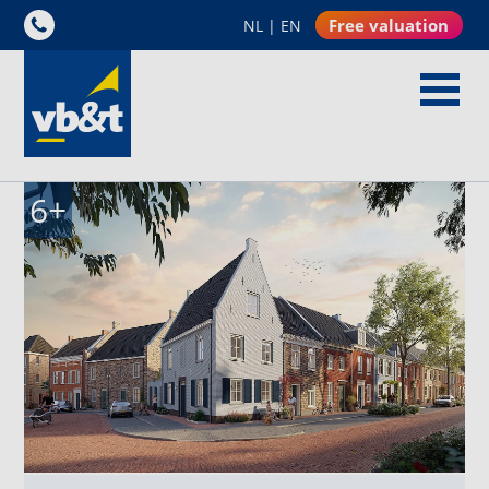
Free valuation
NL
|
EN
6
+