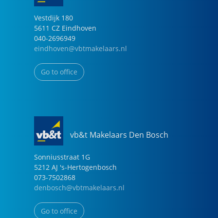
Vestdijk
180
5611 CZ
Eindhoven
040-2696949
eindhoven@vbtmakelaars.nl
Go to office
vb&t Makelaars Den Bosch
Sonniusstraat
1
G
5212 AJ
's-Hertogenbosch
073-7502868
denbosch@vbtmakelaars.nl
Go to office