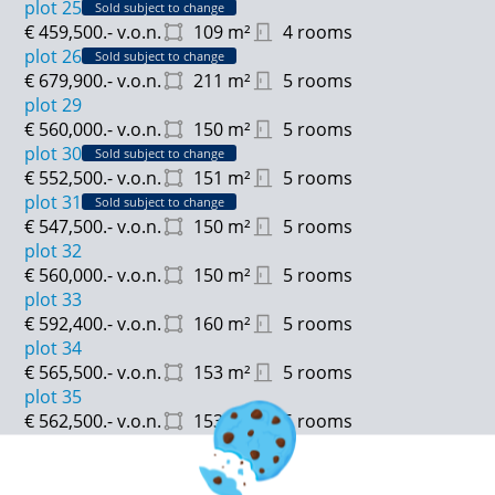
plot 25
Sold subject to change
€ 459,500.-
v.o.n.
109
m²
4 rooms
Gebruiksoppervlakte: van ca. 109 tot 137 m²
plot 26
Sold subject to change
€ 679,900.-
v.o.n.
211
m²
5 rooms
Inhoud: van ca. 423 tot 524 m³
plot 29
€ 560,000.-
v.o.n.
150
m²
5 rooms
Tuinligging:
plot 30
Sold subject to change
Noordoost: 20 – 21 – 22 – 23 – 24 – 25
€ 552,500.-
v.o.n.
151
m²
5 rooms
Oost: 15 – 16 – 17 – 18
plot 31
Sold subject to change
West: 27 – 28
€ 547,500.-
v.o.n.
150
m²
5 rooms
Zuid: 1 - 2 - 3 - 4 - 5 - 6 - 7 - 8 - 9 - 10 - 11 - 12 - 13 - 14
plot 32
€ 560,000.-
v.o.n.
150
m²
5 rooms
plot 33
€ 592,400.-
v.o.n.
160
m²
5 rooms
plot 34
€ 565,500.-
v.o.n.
153
m²
5 rooms
plot 35
€ 562,500.-
v.o.n.
153
m²
5 rooms
plot 36
Sold subject to change
€ 555,900.-
v.o.n.
151
m²
5 rooms
plot 37