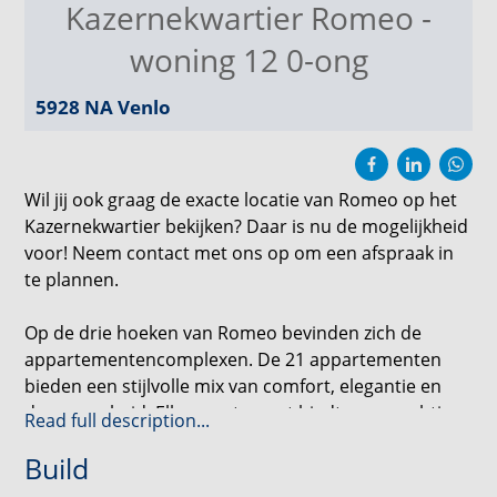
Kazernekwartier Romeo -
woning 12 0-ong
5928 NA
Venlo
Wil jij ook graag de exacte locatie van Romeo op het
Kazernekwartier bekijken? Daar is nu de mogelijkheid
voor! Neem contact met ons op om een afspraak in
te plannen.
Op de drie hoeken van Romeo bevinden zich de
appartementencomplexen. De 21 appartementen
bieden een stijlvolle mix van comfort, elegantie en
duurzaamheid. Elk appartement biedt een prachtig
Read full description...
uitzicht op de omgeving en een plek waar je je
Build
meteen thuis voelt. Voeg daar de ideale ligging in het
levendige Kazernekwartier aan toe, en je hebt de