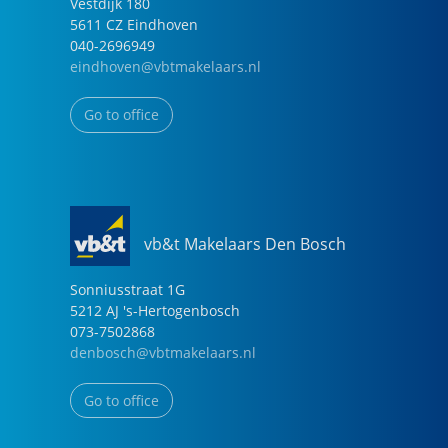
Vestdijk
180
5611 CZ
Eindhoven
040-2696949
eindhoven@vbtmakelaars.nl
Go to office
vb&t Makelaars Den Bosch
Sonniusstraat
1
G
5212 AJ
's-Hertogenbosch
073-7502868
denbosch@vbtmakelaars.nl
Go to office