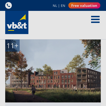
Free valuation
NL
|
EN
11
+