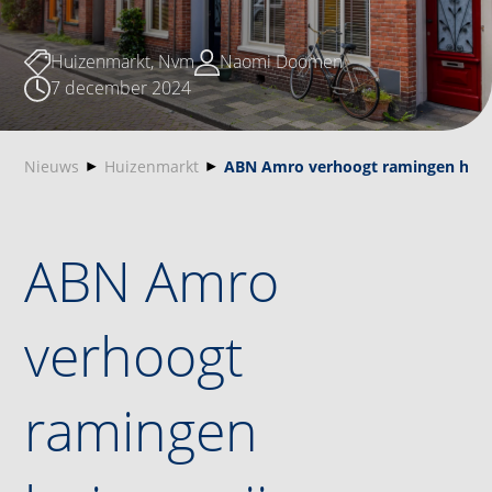
Huizenmarkt
,
Nvm
Naomi Doomen
7 december 2024
Nieuws
Huizenmarkt
ABN Amro verhoogt ramingen huizen
ABN Amro
verhoogt
ramingen