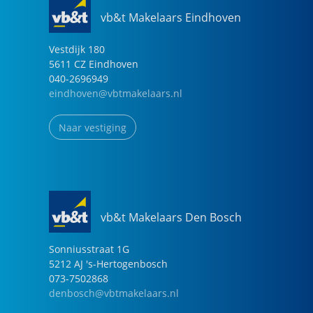
vb&t Makelaars Eindhoven
Vestdijk
180
5611 CZ
Eindhoven
040-2696949
eindhoven@vbtmakelaars.nl
Naar vestiging
vb&t Makelaars Den Bosch
Sonniusstraat
1
G
5212 AJ
's-Hertogenbosch
073-7502868
denbosch@vbtmakelaars.nl