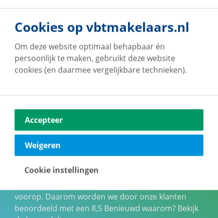
Cookies op vbtmakelaars.nl
Om deze website optimaal behapbaar én
persoonlijk te maken, gebruikt deze website
cookies (en daarmee vergelijkbare technieken).
Accepteer
Onze klanten geven
Weigeren
ons een 9!
Cookie instellingen
Bij vb&t Makelaars staan jouw wensen altijd
voorop. Daarom worden we door onze klanten
beoordeeld met een
8,5
Benieuwd waarom? Bekijk