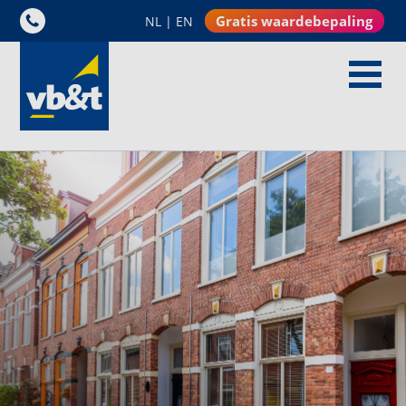
Gratis waardebepaling
NL
|
EN