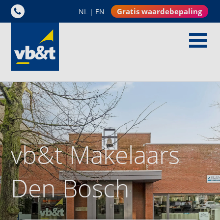
Gratis waardebepaling
NL
|
EN
vb&t Makelaars
Den Bosch