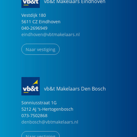
vb&t Makelaars Eindhoven
Vestdijk
180
5611 CZ
Eindhoven
040-2696949
eindhoven@vbtmakelaars.nl
Naar vestiging
vb&t Makelaars Den Bosch
Sonniusstraat
1
G
5212 AJ
's-Hertogenbosch
073-7502868
denbosch@vbtmakelaars.nl
Naar vestiging