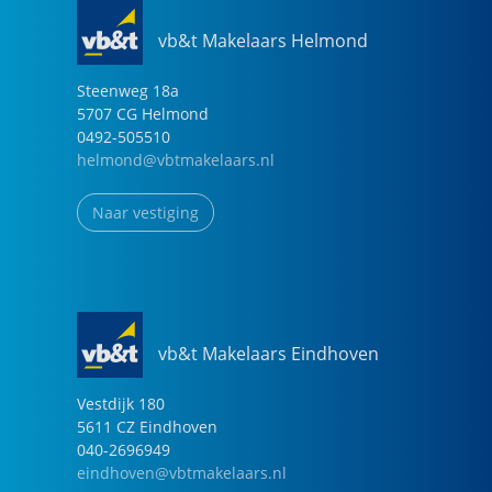
vb&t Makelaars Helmond
Steenweg
18
a
5707 CG
Helmond
0492-505510
helmond@vbtmakelaars.nl
Naar vestiging
vb&t Makelaars Eindhoven
Vestdijk
180
5611 CZ
Eindhoven
040-2696949
eindhoven@vbtmakelaars.nl