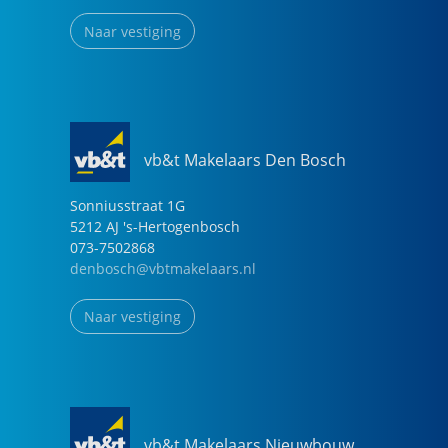
Naar vestiging
vb&t Makelaars Den Bosch
Sonniusstraat
1
G
5212 AJ
's-Hertogenbosch
073-7502868
denbosch@vbtmakelaars.nl
Naar vestiging
vb&t Makelaars Nieuwbouw