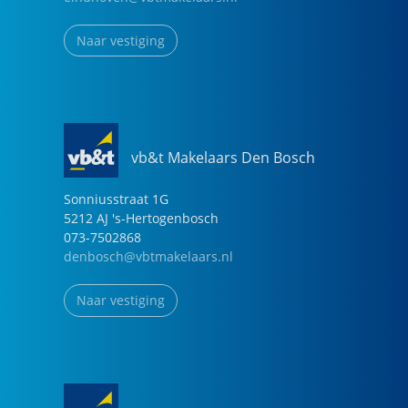
Naar vestiging
vb&t Makelaars Den Bosch
Sonniusstraat
1
G
5212 AJ
's-Hertogenbosch
073-7502868
denbosch@vbtmakelaars.nl
Naar vestiging