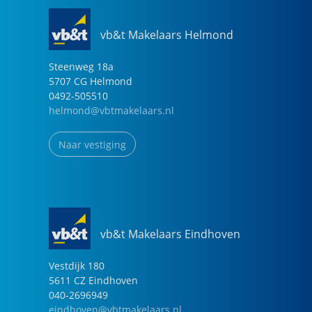
vb&t Makelaars Helmond
Steenweg
18
a
5707 CG
Helmond
0492-505510
helmond@vbtmakelaars.nl
Naar vestiging
vb&t Makelaars Eindhoven
Vestdijk
180
5611 CZ
Eindhoven
040-2696949
eindhoven@vbtmakelaars.nl