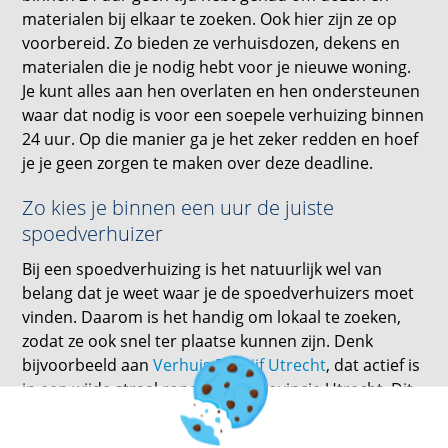
materialen bij elkaar te zoeken. Ook hier zijn ze op
voorbereid. Zo bieden ze verhuisdozen, dekens en
materialen die je nodig hebt voor je nieuwe woning.
Je kunt alles aan hen overlaten en hen ondersteunen
waar dat nodig is voor een soepele verhuizing binnen
24 uur. Op die manier ga je het zeker redden en hoef
je je geen zorgen te maken over deze deadline.
Zo kies je binnen een uur de juiste
spoedverhuizer
Bij een spoedverhuizing is het natuurlijk wel van
belang dat je weet waar je de spoedverhuizers moet
vinden. Daarom is het handig om lokaal te zoeken,
zodat ze ook snel ter plaatse kunnen zijn. Denk
bijvoorbeeld aan
Verhuis Bedrijf Utrecht
, dat actief is
in een wijde straal rondom de provincie Utrecht. Dit
levert vaak goede resultaten op en zie je ook welk
bedrijf direct beschikbaar is om je verhuizing op te