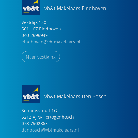
vb&t Makelaars Eindhoven
Vestdijk
180
5611 CZ
Eindhoven
040-2696949
eindhoven@vbtmakelaars.nl
Naar vestiging
vb&t Makelaars Den Bosch
Sonniusstraat
1
G
5212 AJ
's-Hertogenbosch
073-7502868
denbosch@vbtmakelaars.nl