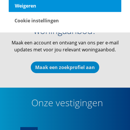
Weigeren
Op de hoogte blijven van ons
Cookie instellingen
woningaanbod?
Maak een account en ontvang van ons per e-mail
updates met voor jou relevant woningaanbod.
Maak een zoekprofiel aan
Onze vestigingen