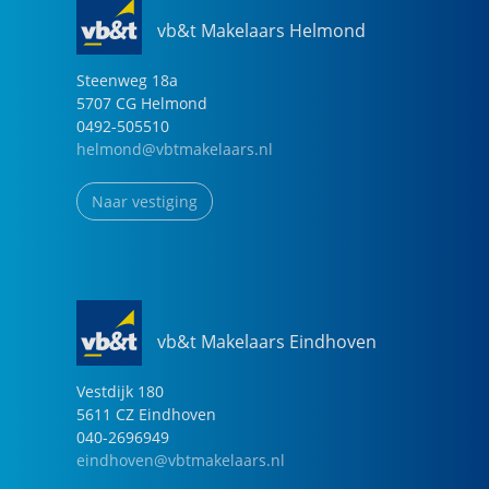
vb&t Makelaars Helmond
Steenweg
18
a
5707 CG
Helmond
0492-505510
helmond@vbtmakelaars.nl
Naar vestiging
vb&t Makelaars Eindhoven
Vestdijk
180
5611 CZ
Eindhoven
040-2696949
eindhoven@vbtmakelaars.nl