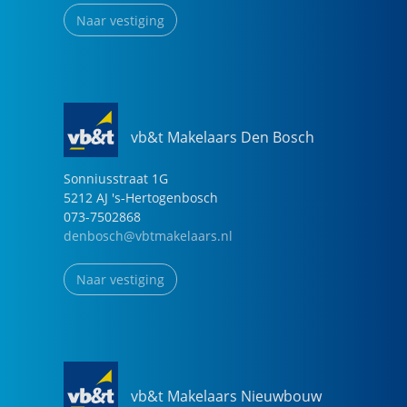
Naar vestiging
vb&t Makelaars Den Bosch
Sonniusstraat
1
G
5212 AJ
's-Hertogenbosch
073-7502868
denbosch@vbtmakelaars.nl
Naar vestiging
vb&t Makelaars Nieuwbouw