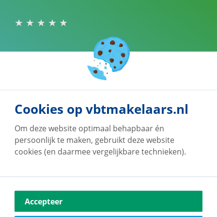
Onze klanten geven
ons een 9!
Cookies op vbtmakelaars.nl
Bij vb&t Makelaars staan jouw wensen altijd
voorop. Daarom worden we door onze klanten
Om deze website optimaal behapbaar én
beoordeeld met een
8,5
Benieuwd waarom? Bekijk
persoonlijk te maken, gebruikt deze website
de beoordelingen.
cookies (en daarmee vergelijkbare technieken).
Klantbeoordelingen
Accepteer