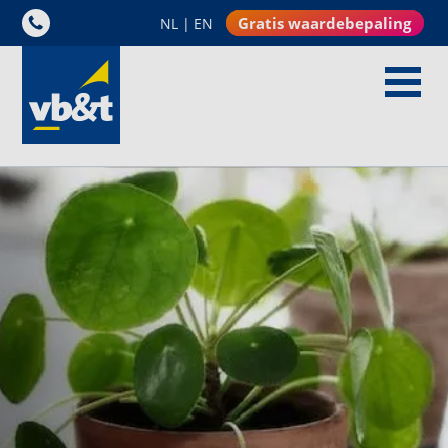
Gratis waardebepaling
NL
|
EN