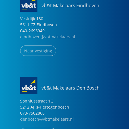
vb&t Makelaars Eindhoven
Vestdijk
180
5611 CZ
Eindhoven
040-2696949
eindhoven@vbtmakelaars.nl
Naar vestiging
vb&t Makelaars Den Bosch
Sonniusstraat
1
G
5212 AJ
's-Hertogenbosch
073-7502868
denbosch@vbtmakelaars.nl