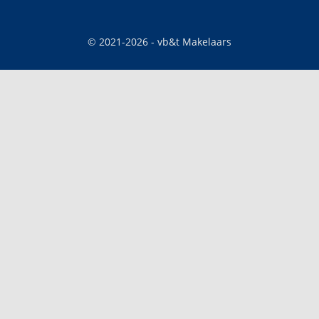
© 2021-
2026
- vb&t Makelaars