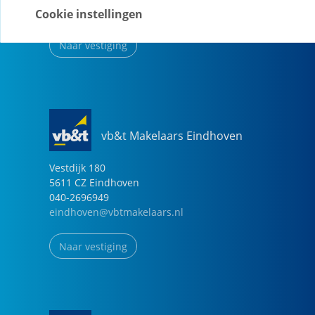
helmond@vbtmakelaars.nl
Cookie instellingen
Naar vestiging
vb&t Makelaars Eindhoven
Vestdijk
180
5611 CZ
Eindhoven
040-2696949
eindhoven@vbtmakelaars.nl
Naar vestiging