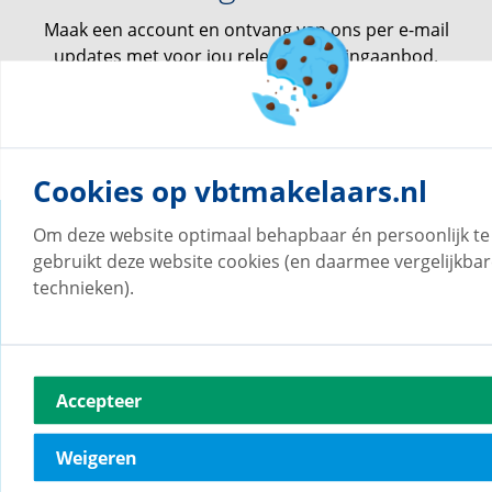
Maak een account en ontvang van ons per e-mail
updates met voor jou relevant woningaanbod.
Maak een zoekprofiel aan
Cookies op vbtmakelaars.nl
Om deze website optimaal behapbaar én persoonlijk t
Onze vestigingen
gebruikt deze website cookies (en daarmee vergelijkba
technieken).
vb&t Makelaars Helmond
Accepteer
Steenweg
18
a
Weigeren
5707 CG
Helmond
0492-505510