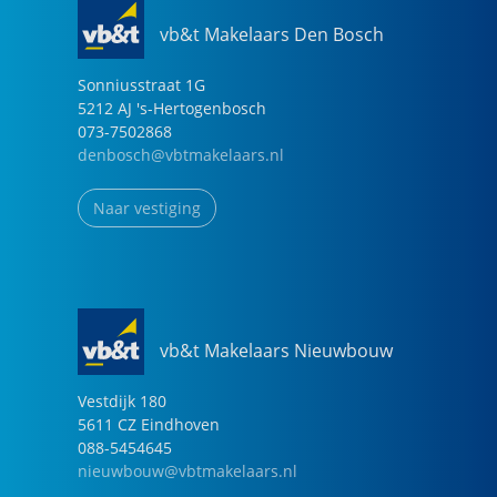
vb&t Makelaars Den Bosch
Sonniusstraat
1
G
5212 AJ
's-Hertogenbosch
073-7502868
denbosch@vbtmakelaars.nl
Naar vestiging
vb&t Makelaars Nieuwbouw
Vestdijk
180
5611 CZ
Eindhoven
088-5454645
nieuwbouw@vbtmakelaars.nl