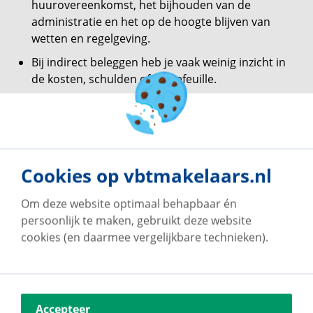
huurovereenkomst, het bijhouden van de
administratie en het op de hoogte blijven van
wetten en regelgeving.
Bij indirect beleggen heb je vaak weinig inzicht in
de kosten, schulden of portefeuille.
Je kunt niet zomaar uit een vastgoedfonds
stappen. Daar zijn strenge voorwaarden voor.
Wanneer je bij direct beleggen, dus zelf een
pand kopen, een tussenpersoon inschakelt voor
Cookies op vbtmakelaars.nl
de verhuur van het pand zijn daar beheerkosten
mee gemoeid.
Om deze website optimaal behapbaar én
Beleggen in vastgoed is onzeker. Je kunt van
persoonlijk te maken, gebruikt deze website
tevoren nooit precies zeggen hoe hoog je
cookies (en daarmee vergelijkbare technieken).
rendement zal zijn.
Moet je een hypotheek afsluiten, dan beleg je
dus met geleend geld. Dit brengt risico’s met
zich mee als de resultaten tegenvallen.
Accepteer