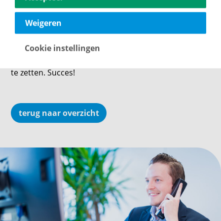
Laat je goed informeren over de
valkuilen van
Weigeren
beleggen in vastgoed
en vraag tips om je mogelijke
rendement te verhogen. Pas als je helemaal op de
Cookie instellingen
hoogte bent van alle nadelen en risico’s is het
verantwoord om de stap naar beleggen in vastgoed
te zetten. Succes!
terug naar overzicht