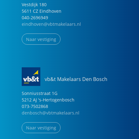
Vestdijk
180
5611 CZ
Eindhoven
040-2696949
eindhoven@vbtmakelaars.nl
Naar vestiging
vb&t Makelaars Den Bosch
Sonniusstraat
1
G
5212 AJ
's-Hertogenbosch
073-7502868
denbosch@vbtmakelaars.nl
Naar vestiging