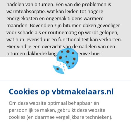
nadelen van bitumen. Een van die problemen is
warmteabsorptie, wat kan leiden tot hogere
energiekosten en ongemak tijdens warmere
maanden. Bovendien zijn bitumen daken gevoeliger
voor schade als er routinematig op wordt gelopen,
wat hun levensduur en functionaliteit kan verkorten.
Hier vind je een overzicht van de nadelen van een
bitumen dakbedekking voor je nieuwe huis:
Problemen met warmteabsorptie:
De donkere
kleur van bitumenmaterialen draagt ​​aanzienlijk
bij aan hun warmteabsorptie-eigenschappen.
Dit verhoogt de binnentemperaturen en de
Cookies op vbtmakelaars.nl
kosten voor airconditioning, wat de algehele
energie-efficiëntie beïnvloedt.
Om deze website optimaal behapbaar én
Kwetsbaar voor stilstaand water:
Bitumen
persoonlijk te maken, gebruikt deze website
daken zijn bijzonder gevoelig voor schade door
cookies (en daarmee vergelijkbare technieken).
stilstaand water, wat kan leiden tot voortijdige
achteruitgang. Effectieve drainagemechanismen