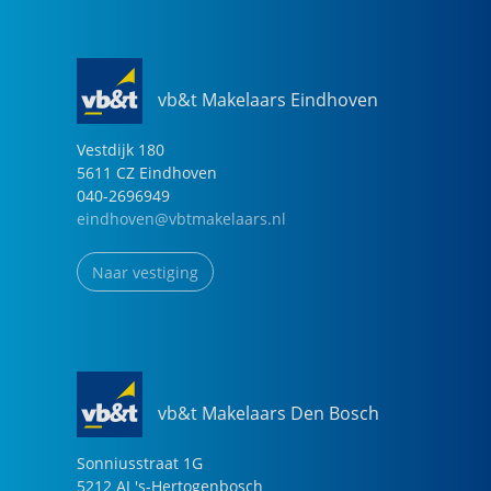
vb&t Makelaars Eindhoven
Vestdijk
180
5611 CZ
Eindhoven
040-2696949
eindhoven@vbtmakelaars.nl
Naar vestiging
vb&t Makelaars Den Bosch
Sonniusstraat
1
G
5212 AJ
's-Hertogenbosch