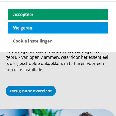
zorgen voor de levensduur en prestaties van
bitumen daken, waardoor waterophopingen
Accepteer
worden voorkomen.
Veiligheidszorgen tijdens installatie:
Het hanteren
Weigeren
van hete materialen tijdens het installatieproces
vereist ervaren professionals om risico's te
Cookie instellingen
minimaliseren. De brandermethode brengt met
name hogere risico's met zich mee vanwege het
gebruik van open vlammen, waardoor het essentieel
is om geschoolde dakdekkers in te huren voor een
correcte installatie.
terug naar overzicht