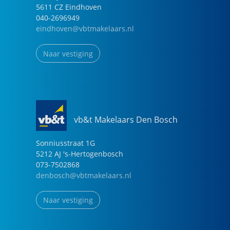
5611 CZ
Eindhoven
040-2696949
eindhoven@vbtmakelaars.nl
Naar vestiging
vb&t Makelaars Den Bosch
Sonniusstraat
1
G
5212 AJ
's-Hertogenbosch
073-7502868
denbosch@vbtmakelaars.nl
Naar vestiging