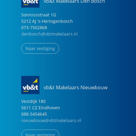
vb&t Makelaars Den Bosch
Sonniusstraat
1
G
5212 AJ
's-Hertogenbosch
073-7502868
denbosch@vbtmakelaars.nl
Naar vestiging
vb&t Makelaars Nieuwbouw
Vestdijk
180
5611 CZ
Eindhoven
088-5454645
nieuwbouw@vbtmakelaars.nl
Naar vestiging