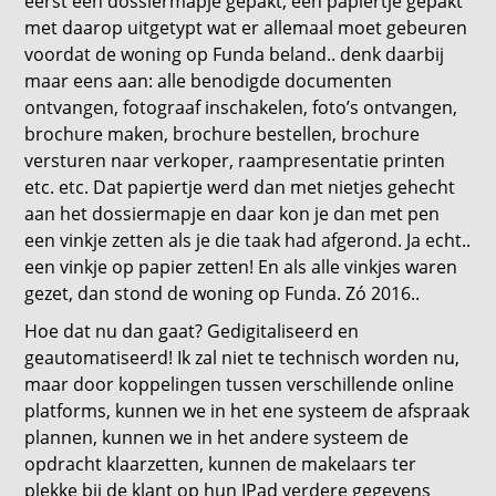
eerst een dossiermapje gepakt, een papiertje gepakt
met daarop uitgetypt wat er allemaal moet gebeuren
voordat de woning op Funda beland.. denk daarbij
maar eens aan: alle benodigde documenten
ontvangen, fotograaf inschakelen, foto’s ontvangen,
brochure maken, brochure bestellen, brochure
versturen naar verkoper, raampresentatie printen
etc. etc. Dat papiertje werd dan met nietjes gehecht
aan het dossiermapje en daar kon je dan met pen
een vinkje zetten als je die taak had afgerond. Ja echt..
een vinkje op papier zetten! En als alle vinkjes waren
gezet, dan stond de woning op Funda. Zó 2016..
Hoe dat nu dan gaat? Gedigitaliseerd en
geautomatiseerd! Ik zal niet te technisch worden nu,
maar door koppelingen tussen verschillende online
platforms, kunnen we in het ene systeem de afspraak
plannen, kunnen we in het andere systeem de
opdracht klaarzetten, kunnen de makelaars ter
plekke bij de klant op hun IPad verdere gegevens