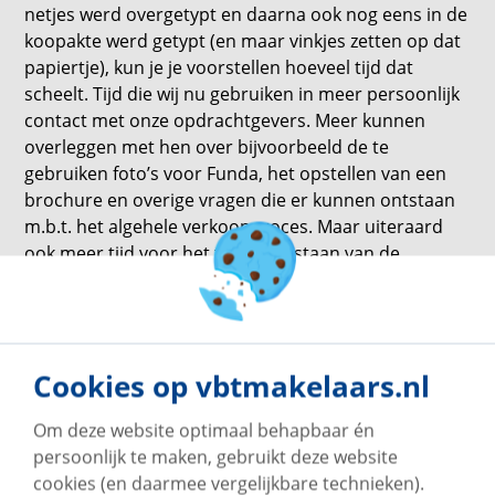
netjes werd overgetypt en daarna ook nog eens in de
koopakte werd getypt (en maar vinkjes zetten op dat
papiertje), kun je je voorstellen hoeveel tijd dat
scheelt. Tijd die wij nu gebruiken in meer persoonlijk
contact met onze opdrachtgevers. Meer kunnen
overleggen met hen over bijvoorbeeld de te
gebruiken foto’s voor Funda, het opstellen van een
brochure en overige vragen die er kunnen ontstaan
m.b.t. het algehele verkoopproces. Maar uiteraard
ook meer tijd voor het te woord staan van de
kandidaten die gaan bezichtigen en een afspraak
willen plannen. Alhoewel dat bij sommige woningen
dan ook weer online gepland kan worden..
Daarbij kunnen onze verkopers in het IDD alle
Cookies op vbtmakelaars.nl
opvolging continue inzien. Zijn de foto’s klaar? Dan
staan deze ook automatisch in het IDD.. Is de
Om deze website optimaal behapbaar én
woningtekst klaar? Deze kunnen ze alvast lezen in het
persoonlijk te maken, gebruikt deze website
IDD. Ze kunnen zelfs de bezichtigingsafspraken goed-
cookies (en daarmee vergelijkbare technieken).