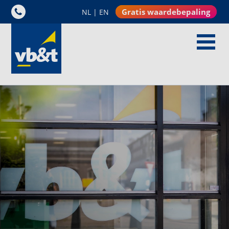
Gratis waardebepaling
NL
|
EN