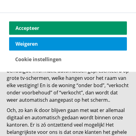
of afkeuren, waarna de bezichtiger dan weer
automatisch een mailbericht ontvangt dat deze op
het gevraagde tijdstip welkom is! Uiteraard zonder
dat de verkoper alle persoonlijke gegevens van
Accepteer
kandidaat ziet. We zijn natuurlijk ook nog eens AVG-
proof hè..
Weigeren
En een raampresentatie?? Op papier printen en voor
het raam hangen? Nee hoor, zodra een woning
Cookie instellingen
doorgezet is naar Funda, wordt de woning met alle
benodigde informatie automatisch gepresenteerd op
grote tv-schermen, welke hangen voor het raam van
elke vestiging! En is de woning “onder bod”, “verkocht
onder voorbehoud” of “verkocht”, dan wordt dat
weer automatisch aangepast op het scherm..
Och, zo kan ik door blijven gaan met wat er allemaal
digitaal en automatisch gedaan wordt binnen onze
kantoren. Er is zó ontzettend veel mogelijk! Het
belangrijkste voor ons is dat onze klanten het gehele