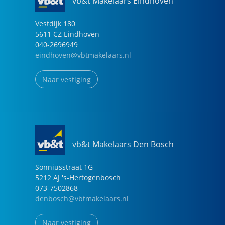
vb&t Makelaars Eindhoven
Vestdijk
180
5611 CZ
Eindhoven
040-2696949
eindhoven@vbtmakelaars.nl
Naar vestiging
vb&t Makelaars Den Bosch
Sonniusstraat
1
G
5212 AJ
's-Hertogenbosch
073-7502868
denbosch@vbtmakelaars.nl
Naar vestiging