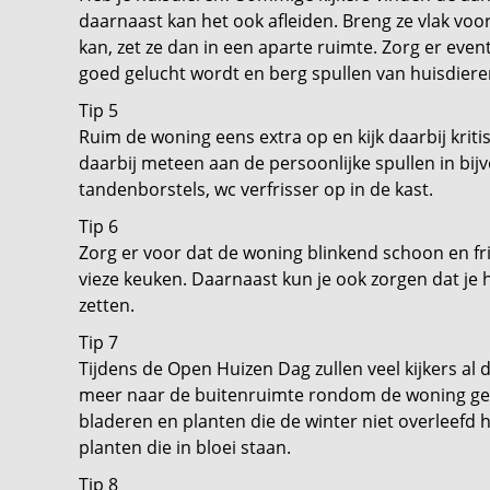
daarnaast kan het ook afleiden. Breng ze vlak voo
kan, zet ze dan in een aparte ruimte. Zorg er even
goed gelucht wordt en berg spullen van huisdiere
Tip 5
Ruim de woning eens extra op en kijk daarbij krit
daarbij meteen aan de persoonlijke spullen in b
tandenborstels, wc verfrisser op in de kast.
Tip 6
Zorg er voor dat de woning blinkend schoon en fris
vieze keuken. Daarnaast kun je ook zorgen dat je h
zetten.
Tip 7
Tijdens de Open Huizen Dag zullen veel kijkers al
meer naar de buitenruimte rondom de woning gekek
bladeren en planten die de winter niet overleefd
planten die in bloei staan.
Tip 8