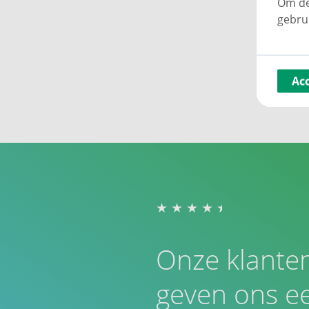
Om de
gebru
Ac
Onze klante
geven ons ee