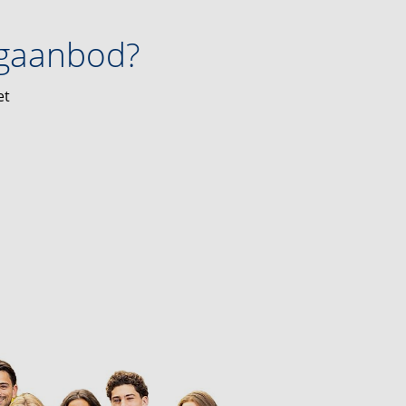
ngaanbod?
et