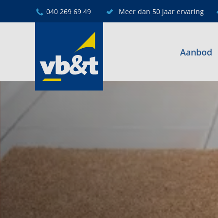
040 269 69 49
Meer dan 50 jaar ervaring
Aanbod