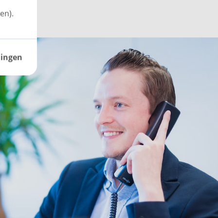
en).
lingen