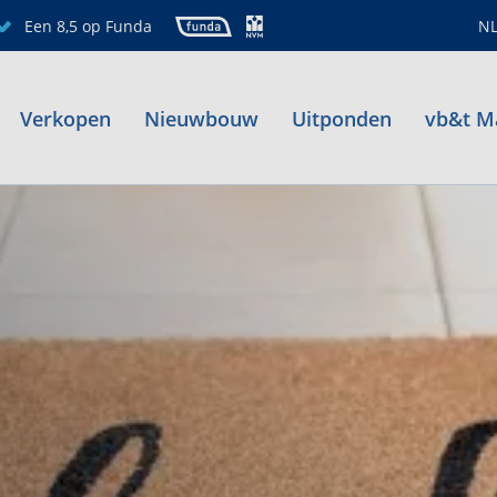
Een 8,5 op Funda
N
Verkopen
Nieuwbouw
Uitponden
vb&t M