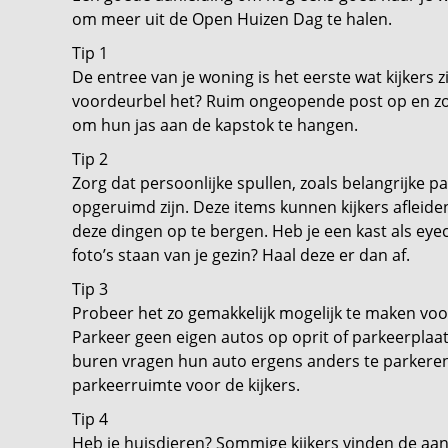
om meer uit de Open Huizen Dag te halen.
Tip 1
De entree van je woning is het eerste wat kijkers z
voordeurbel het? Ruim ongeopende post op en zo
om hun jas aan de kapstok te hangen.
Tip 2
Zorg dat persoonlijke spullen, zoals belangrijke pap
opgeruimd zijn. Deze items kunnen kijkers afleide
deze dingen op te bergen. Heb je een kast als eye
foto’s staan van je gezin? Haal deze er dan af.
Tip 3
Probeer het zo gemakkelijk mogelijk te maken vo
Parkeer geen eigen autos op oprit of parkeerplaat
buren vragen hun auto ergens anders te parkeren
parkeerruimte voor de kijkers.
Tip 4
Heb je huisdieren? Sommige kijkers vinden de aanw