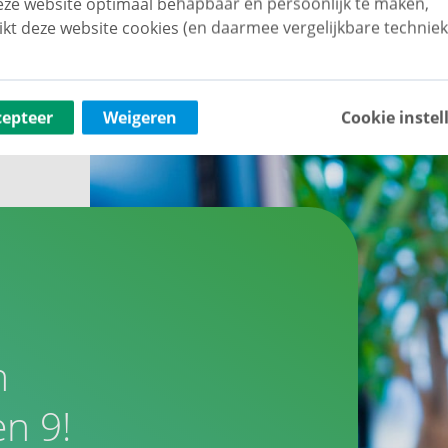
ze website optimaal behapbaar én persoonlijk te maken,
ikt deze website cookies (en daarmee vergelijkbare techniek
cepteer
Weigeren
Cookie instel
n
n 9!