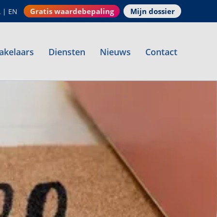
Gratis waardebepaling
Mijn dossier
L
|
EN
akelaars
Diensten
Nieuws
Contact