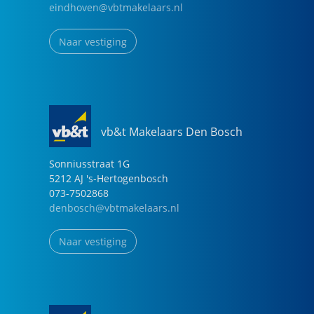
eindhoven@vbtmakelaars.nl
Naar vestiging
vb&t Makelaars Den Bosch
Sonniusstraat
1
G
5212 AJ
's-Hertogenbosch
073-7502868
denbosch@vbtmakelaars.nl
Naar vestiging