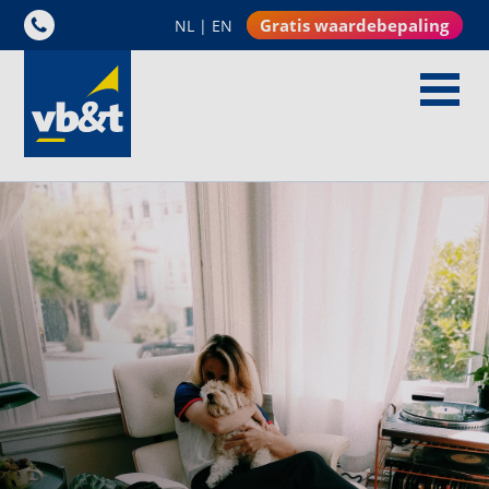
Gratis waardebepaling
NL
|
EN