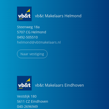
vb&t Makelaars Helmond
Steenweg
18
a
5707 CG
Helmond
0492-505510
helmond@vbtmakelaars.nl
Naar vestiging
vb&t Makelaars Eindhoven
Vestdijk
180
5611 CZ
Eindhoven
040-2696949