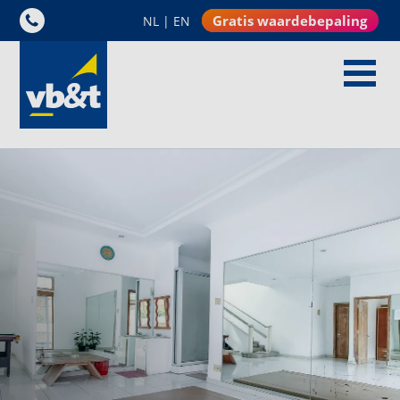
Gratis waardebepaling
NL
|
EN