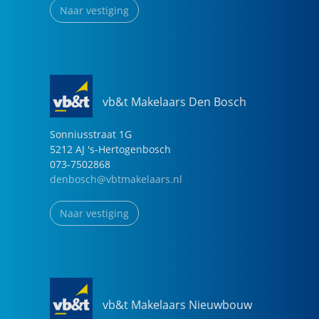
Naar vestiging
vb&t Makelaars Den Bosch
Sonniusstraat
1
G
5212 AJ
's-Hertogenbosch
073-7502868
denbosch@vbtmakelaars.nl
Naar vestiging
vb&t Makelaars Nieuwbouw