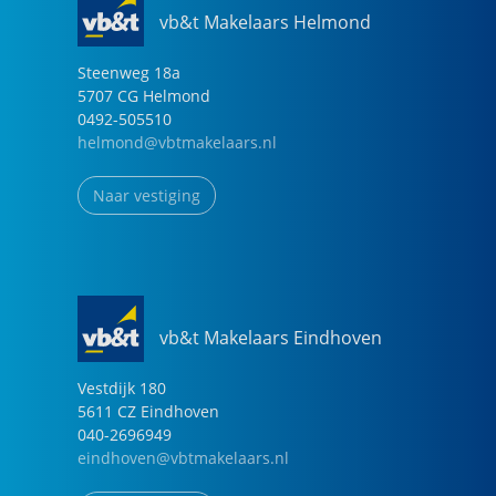
vb&t Makelaars Helmond
Steenweg
18
a
5707 CG
Helmond
0492-505510
helmond@vbtmakelaars.nl
Naar vestiging
vb&t Makelaars Eindhoven
Vestdijk
180
5611 CZ
Eindhoven
040-2696949
eindhoven@vbtmakelaars.nl