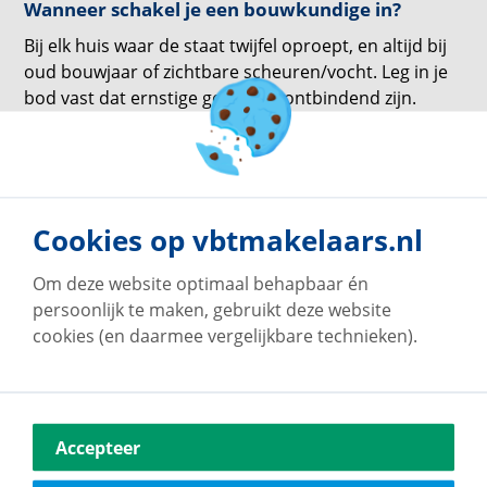
Wanneer schakel je een bouwkundige in?
Bij elk huis waar de staat twijfel oproept, en altijd bij
oud bouwjaar of zichtbare scheuren/vocht. Leg in je
bod vast dat ernstige gebreken ontbindend zijn.
Wat als de markt draait tijdens mijn traject?
Houd je zoekprofiel strak en je financiering geldig.
Pas je biedstrategie aan de nieuwste vergelijkbare
Cookies op vbtmakelaars.nl
transacties aan; beter één goede kans per week dan
vijf halfbakken biedingen.
Om deze website optimaal behapbaar én
Hoe plan ik de eindinspectie en waar let ik dan
persoonlijk te maken, gebruikt deze website
op?
cookies (en daarmee vergelijkbare technieken).
Plan de eindinspectie vlak vóór het passeren bij de
notaris (bij voorkeur dezelfde dag). Check of alle
ruimtes leeg en schoon zijn, installaties werken (cv/
warmtepomp, boiler, mechanische ventilatie), kranen
Accepteer
en afvoeren niet lekken, ramen/deuren/sleutels