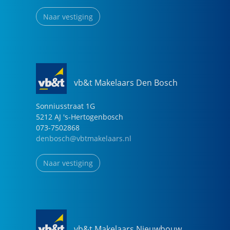
Naar vestiging
vb&t Makelaars Den Bosch
Sonniusstraat
1
G
5212 AJ
's-Hertogenbosch
073-7502868
denbosch@vbtmakelaars.nl
Naar vestiging
vb&t Makelaars Nieuwbouw