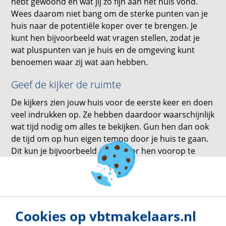
hebt gewoond en wat jij zo fijn aan het huis vond.
Wees daarom niet bang om de sterke punten van je
huis naar de potentiële koper over te brengen. Je
kunt hen bijvoorbeeld wat vragen stellen, zodat je
wat pluspunten van je huis en de omgeving kunt
benoemen waar zij wat aan hebben.
Geef de kijker de ruimte
De kijkers zien jouw huis voor de eerste keer en doen
veel indrukken op. Ze hebben daardoor waarschijnlijk
wat tijd nodig om alles te bekijken. Gun hen dan ook
de tijd om op hun eigen tempo door je huis te gaan.
Dit kun je bijvoorbeeld doen door hen voorop te
laten lopen. Zo geef je ze de ruimte. Probeer de kijker
ook niet te overladen met informatie. Houd de
introducties en antwoorden op vragen beknopt en
laat persoonlijke verhalen achterwege. Als de kijkers
meer informatie willen zullen ze daar vanzelf naar
Cookies op vbtmakelaars.nl
vragen.