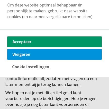
Om deze website optimaal behapbaar én
Opruimen en schoonmaken
persoonlijk te maken, gebruikt deze website
cookies (en daarmee vergelijkbare technieken).
Een schoon en opgeruimd huis is het aantrekkelijkst.
Veeg de vlekken van de spiegels en het aanrecht,
zorg dat alle ruimtes stof- en spinnenwebvrij zijn en
maak de bedden netjes op. Door goed op te ruimen
ogen de ruimtes frisser en ruimer.
Accepteer
Uitnodiging voor tweede bezichtiging
Weigeren
Informeer na de bezichtiging wat de kijkers van je
Cookie instellingen
huis vinden. Zijn ze positief? Nodig ze dan uit voor
een tweede bezichtiging. Wissel eventueel
contactinformatie uit, zodat ze met vragen op een
later moment bij je terug kunnen komen.
We hopen dat je met dit artikel goed kunt
voorbereiden op de bezichtigingen. Heb je vragen
over hoe je je nog beter kunt voorbereiden of