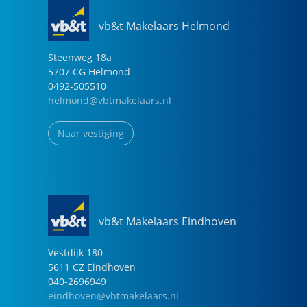
vb&t Makelaars Helmond
Steenweg
18
a
5707 CG
Helmond
0492-505510
helmond@vbtmakelaars.nl
Naar vestiging
vb&t Makelaars Eindhoven
Vestdijk
180
5611 CZ
Eindhoven
040-2696949
eindhoven@vbtmakelaars.nl