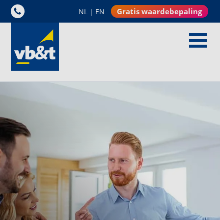
Gratis waardebepaling
NL
|
EN