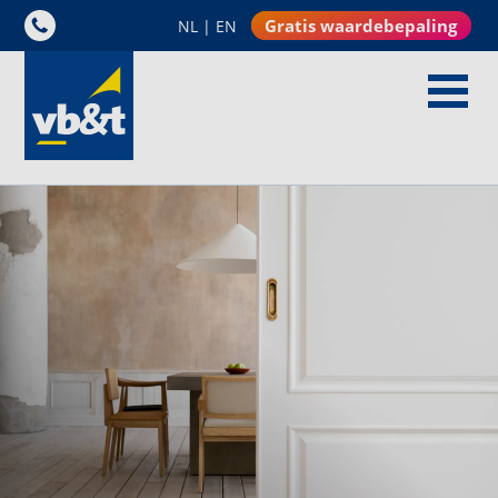
Gratis waardebepaling
NL
|
EN