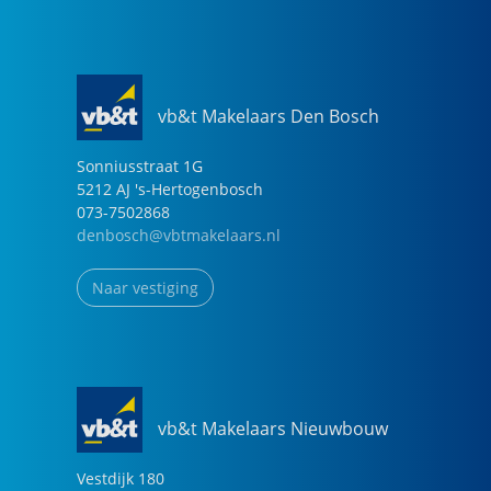
vb&t Makelaars Den Bosch
Sonniusstraat
1
G
5212 AJ
's-Hertogenbosch
073-7502868
denbosch@vbtmakelaars.nl
Naar vestiging
vb&t Makelaars Nieuwbouw
Vestdijk
180