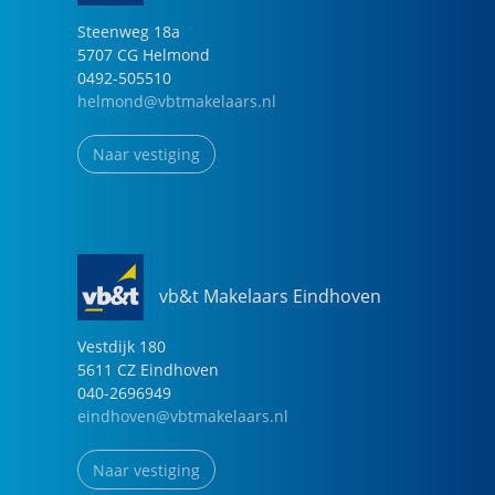
Steenweg
18
a
5707 CG
Helmond
0492-505510
helmond@vbtmakelaars.nl
Naar vestiging
vb&t Makelaars Eindhoven
Vestdijk
180
5611 CZ
Eindhoven
040-2696949
eindhoven@vbtmakelaars.nl
Naar vestiging