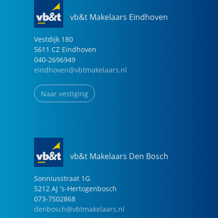
vb&t Makelaars Eindhoven
Vestdijk
180
5611 CZ
Eindhoven
040-2696949
eindhoven@vbtmakelaars.nl
Naar vestiging
vb&t Makelaars Den Bosch
Sonniusstraat
1
G
5212 AJ
's-Hertogenbosch
073-7502868
denbosch@vbtmakelaars.nl