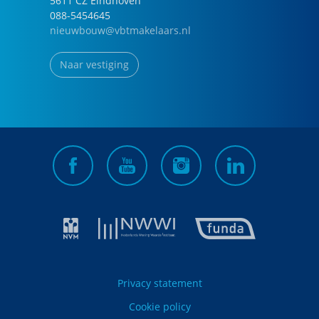
5611 CZ
Eindhoven
088-5454645
nieuwbouw@vbtmakelaars.nl
Naar vestiging
Privacy statement
Cookie policy