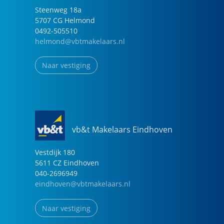
Steenweg
18
a
5707 CG
Helmond
0492-505510
helmond@vbtmakelaars.nl
Naar vestiging
vb&t Makelaars Eindhoven
Vestdijk
180
5611 CZ
Eindhoven
040-2696949
eindhoven@vbtmakelaars.nl
Naar vestiging