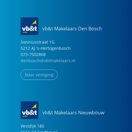
vb&t Makelaars Den Bosch
Sonniusstraat
1
G
5212 AJ
's-Hertogenbosch
073-7502868
denbosch@vbtmakelaars.nl
Naar vestiging
vb&t Makelaars Nieuwbouw
Vestdijk
180