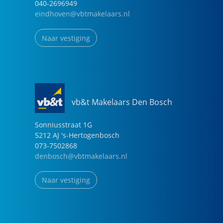
040-2696949
eindhoven@vbtmakelaars.nl
Naar vestiging
vb&t Makelaars Den Bosch
Sonniusstraat
1
G
5212 AJ
's-Hertogenbosch
073-7502868
denbosch@vbtmakelaars.nl
Naar vestiging