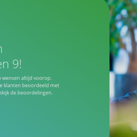
n
n 9!
w wensen altijd voorop.
 klanten beoordeeld met
ijk de beoordelingen.