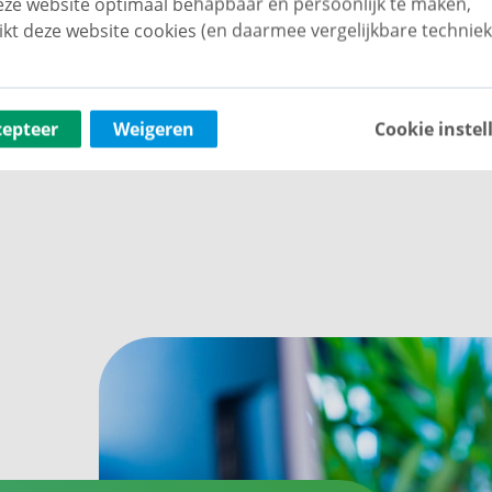
er van je zaak zijn dat je hier langere tijd wilt
ze website optimaal behapbaar én persoonlijk te maken,
ikt deze website cookies (en daarmee vergelijkbare techniek
cepteer
Weigeren
Cookie instel