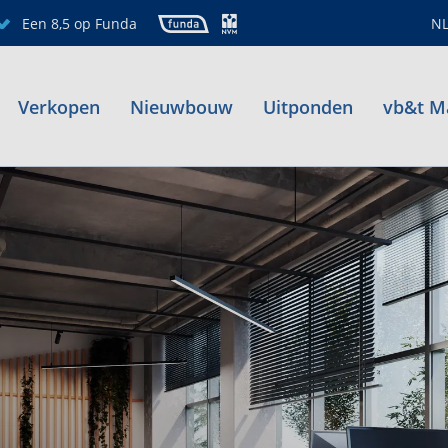
Een 8,5 op Funda
N
Verkopen
Nieuwbouw
Uitponden
vb&t M