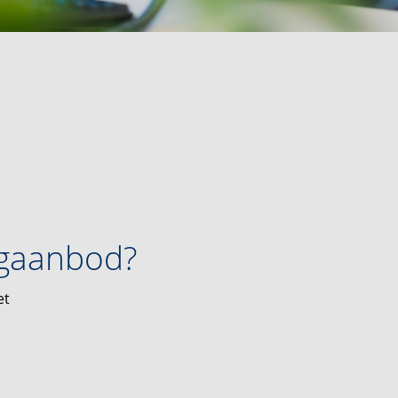
ngaanbod?
et