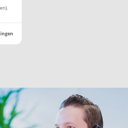
en).
lingen