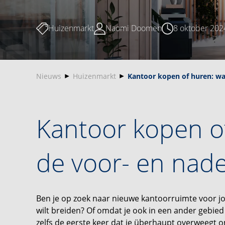
Huizenmarkt
Naomi Doomen
8 oktober 202
Nieuws
Huizenmarkt
Kantoor kopen of huren: wat
Kantoor kopen of
de voor- en nad
Ben je op zoek naar nieuwe kantoorruimte voor jo
wilt breiden? Of omdat je ook in een ander gebied i
zelfs de eerste keer dat je überhaupt overweegt 