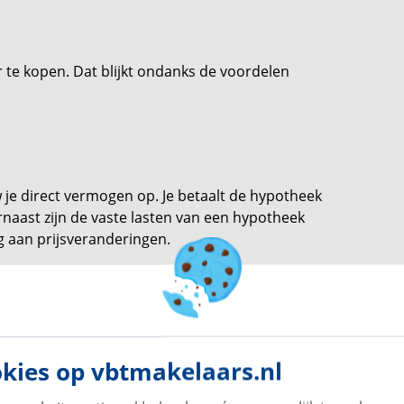
 te kopen. Dat blijkt ondanks de voordelen
 je direct vermogen op. Je betaalt de hypotheek
arnaast zijn de vaste lasten van een hypotheek
 aan prijsveranderingen.
ernemer mogelijk. Het vraagt nou eenmaal om
 hebben de financiële middelen niet om de
kies op vbtmakelaars.nl
naar kleine of startende bedrijven. Daarnaast ga