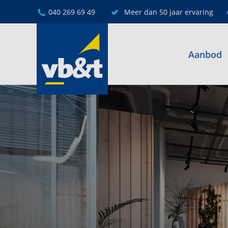
040 269 69 49
Meer dan 50 jaar ervaring
Aanbod