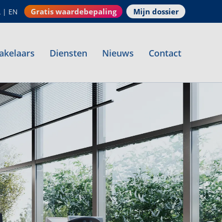
Gratis waardebepaling
Mijn dossier
L
|
EN
akelaars
Diensten
Nieuws
Contact