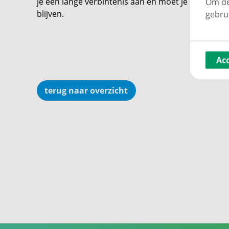
je een lange verbintenis aan en moet je dus echt zek
Om de
blijven.
gebru
Ac
terug naar overzicht