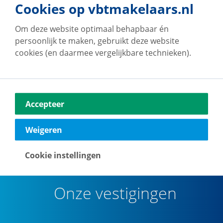
Cookies op vbtmakelaars.nl
Om deze website optimaal behapbaar én
persoonlijk te maken, gebruikt deze website
Op de hoogte blijven van ons
cookies (en daarmee vergelijkbare technieken).
woningaanbod?
Maak een account en ontvang van ons per e-mail
updates met voor jou relevant woningaanbod.
Accepteer
Weigeren
Maak een zoekprofiel aan
Cookie instellingen
Onze vestigingen