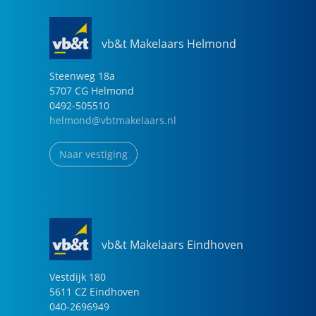
vb&t Makelaars Helmond
Steenweg
18
a
5707 CG
Helmond
0492-505510
helmond@vbtmakelaars.nl
Naar vestiging
vb&t Makelaars Eindhoven
Vestdijk
180
5611 CZ
Eindhoven
040-2696949