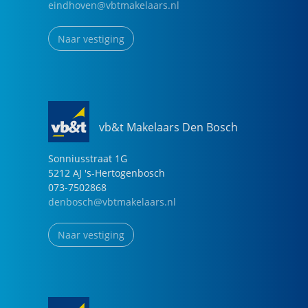
eindhoven@vbtmakelaars.nl
Naar vestiging
vb&t Makelaars Den Bosch
Sonniusstraat
1
G
5212 AJ
's-Hertogenbosch
073-7502868
denbosch@vbtmakelaars.nl
Naar vestiging