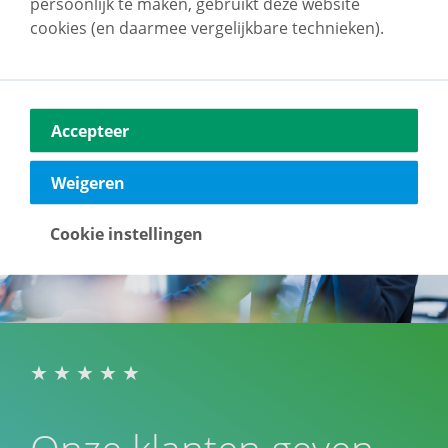
terug naar overzicht
persoonlijk te maken, gebruikt deze website
cookies (en daarmee vergelijkbare technieken).
Accepteer
Weigeren
Cookie instellingen