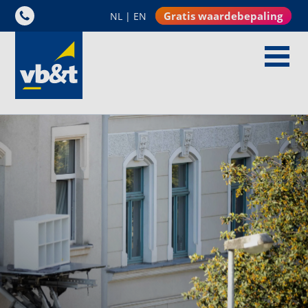
Gratis waardebepaling
NL
|
EN