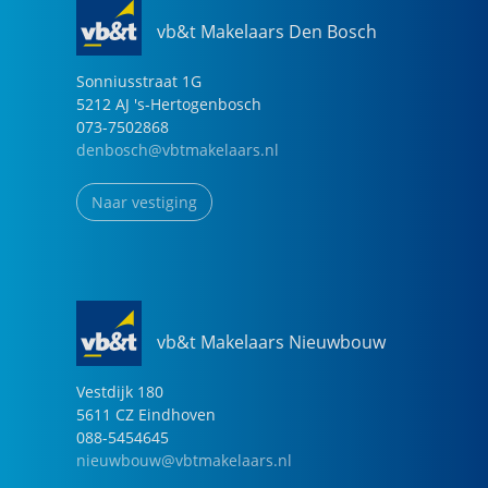
vb&t Makelaars Den Bosch
Sonniusstraat
1
G
5212 AJ
's-Hertogenbosch
073-7502868
denbosch@vbtmakelaars.nl
Naar vestiging
vb&t Makelaars Nieuwbouw
Vestdijk
180
5611 CZ
Eindhoven
088-5454645
nieuwbouw@vbtmakelaars.nl