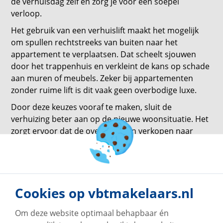
de verhuisdag zelf en zorg je voor een soepel
verloop.
Het gebruik van een verhuislift maakt het mogelijk
om spullen rechtstreeks van buiten naar het
appartement te verplaatsen. Dat scheelt sjouwen
door het trappenhuis en verkleint de kans op schade
aan muren of meubels. Zeker bij appartementen
zonder ruime lift is dit vaak geen overbodige luxe.
Door deze keuzes vooraf te maken, sluit de
verhuizing beter aan op de nieuwe woonsituatie. Het
zorgt ervoor dat de overgang van verkopen naar
wonen overzichtelijk blijft. Zo voelt de verhuisdag niet
als een obstakel, maar als een logische volgende stap
richting een nieuwe fase.
Cookies op vbtmakelaars.nl
Om deze website optimaal behapbaar én