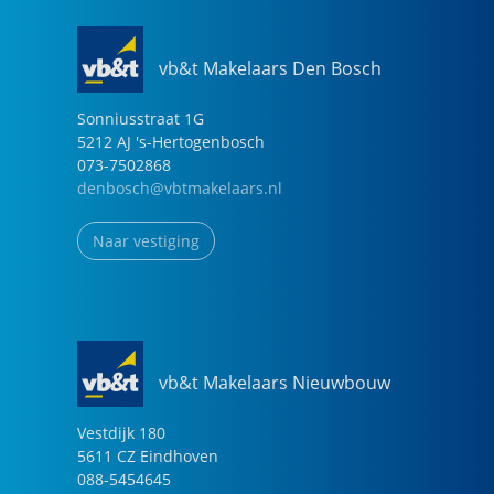
vb&t Makelaars Den Bosch
Sonniusstraat
1
G
5212 AJ
's-Hertogenbosch
073-7502868
denbosch@vbtmakelaars.nl
Naar vestiging
vb&t Makelaars Nieuwbouw
Vestdijk
180
5611 CZ
Eindhoven
088-5454645