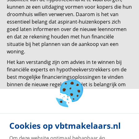
kunnen ze een uitdaging vormen voor kopers die hun
droomhuis willen verwerven. Daarom is het van
essentieel belang dat aspirant-huizenkopers zich
goed laten informeren over de nieuwe leennormen
en dat ze rekening houden met hun financiële
situatie bij het plannen van de aankoop van een
woning.
Het kan verstandig zijn om advies in te winnen bij
financiële experts en hypotheekverstrekkers om de
best mogelijke financieringsoplossingen te vinden
binnen de nieuwe regelgeving. Het is belangrijk om
goed voorbereid te zijn en realistische verwachtingen
te hebben bij het kopen van een huis in 2024.
Wil je waardig advies van een onafhankelijke
hypotheekadviseur? Neem dan contact op met
Freek
Cookies op vbtmakelaars.nl
Hypotheken.
Om deze website optimaal behapbaar én