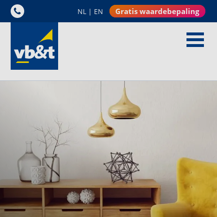
Gratis waardebepaling
NL
|
EN