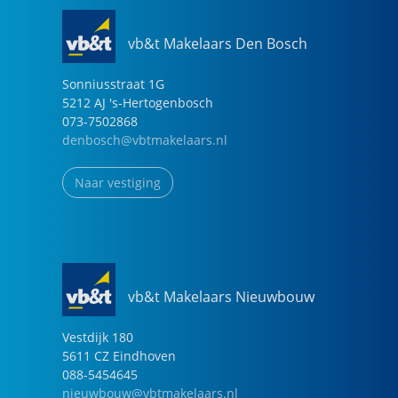
vb&t Makelaars Den Bosch
Sonniusstraat
1
G
5212 AJ
's-Hertogenbosch
073-7502868
denbosch@vbtmakelaars.nl
Naar vestiging
vb&t Makelaars Nieuwbouw
Vestdijk
180
5611 CZ
Eindhoven
088-5454645
nieuwbouw@vbtmakelaars.nl