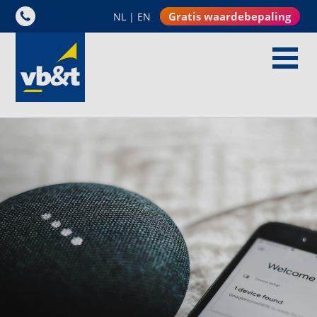
Gratis waardebepaling
NL
|
EN