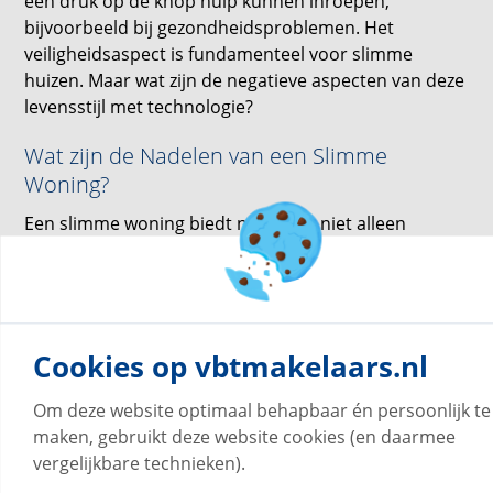
één druk op de knop hulp kunnen inroepen,
bijvoorbeeld bij gezondheidsproblemen. Het
veiligheidsaspect is fundamenteel voor slimme
huizen. Maar wat zijn de negatieve aspecten van deze
levensstijl met technologie?
Wat zijn de Nadelen van een Slimme
Woning?
Een slimme woning biedt natuurlijk niet alleen
voordelen. Een opvallend nadeel zijn de kosten om
een normaal huis om te toveren in een modern slim
huis. Technologie is duur en een grote verbouwing
kan enkele duizenden euro's kosten.
Consumentenvoorstanders bekritiseren ook het
Cookies op vbtmakelaars.nl
gebrek aan gegevensbescherming.
Om deze website optimaal behapbaar én persoonlijk te
Omdat huishoudelijke apparaten toegang hebben tot
maken, gebruikt deze website cookies (en daarmee
internet, smartphones en andere bronnen, kan
vergelijkbare technieken).
informatie in handen komen van mensen of