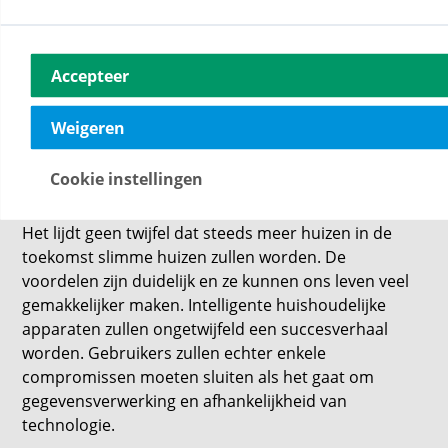
bedrijven die hier eigenlijk niet bij betrokken zouden
moeten zijn. De afhankelijkheid van technologie,
elektriciteit en internet is een ander belangrijk nadeel
Accepteer
dat niet onderschat mag worden in verband met een
slimme woning.
Weigeren
Conclusie: Smart Homes zijn het Heden en
de Toekomst, maar er Moeten Afwegingen
Cookie instellingen
Worden Gemaakt
Het lijdt geen twijfel dat steeds meer huizen in de
toekomst slimme huizen zullen worden. De
voordelen zijn duidelijk en ze kunnen ons leven veel
gemakkelijker maken. Intelligente huishoudelijke
apparaten zullen ongetwijfeld een succesverhaal
worden. Gebruikers zullen echter enkele
compromissen moeten sluiten als het gaat om
gegevensverwerking en afhankelijkheid van
technologie.