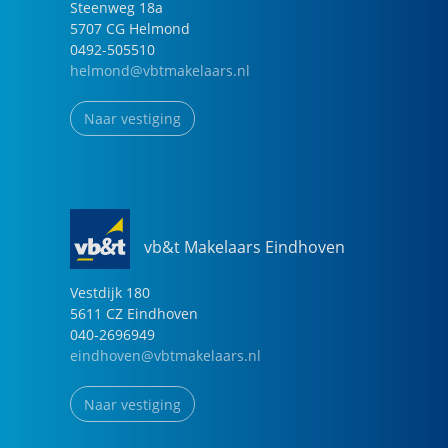
Steenweg
18
a
5707 CG
Helmond
0492-505510
helmond@vbtmakelaars.nl
Naar vestiging
vb&t Makelaars Eindhoven
Vestdijk
180
5611 CZ
Eindhoven
040-2696949
eindhoven@vbtmakelaars.nl
Naar vestiging