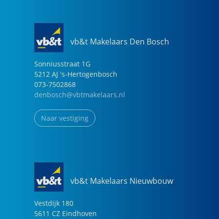
vb&t Makelaars Den Bosch
Sonniusstraat
1
G
5212 AJ
's-Hertogenbosch
073-7502868
denbosch@vbtmakelaars.nl
Naar vestiging
vb&t Makelaars Nieuwbouw
Vestdijk
180
5611 CZ
Eindhoven