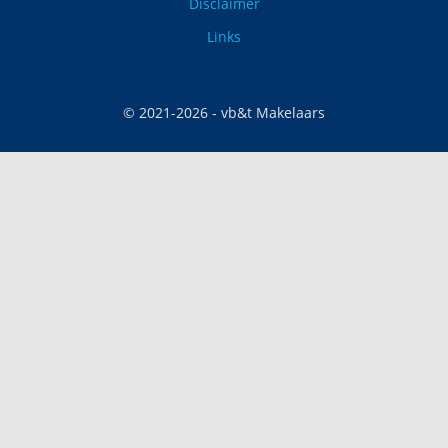
Disclaimer
Links
© 2021-
2026
- vb&t Makelaars