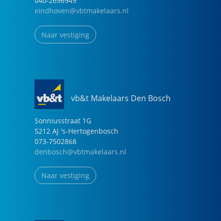
040-2696949
eindhoven@vbtmakelaars.nl
Naar vestiging
vb&t Makelaars Den Bosch
Sonniusstraat
1
G
5212 AJ
's-Hertogenbosch
073-7502868
denbosch@vbtmakelaars.nl
Naar vestiging