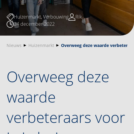
Huizenmarkt
,
Verbouwing
Rik
24 december 2022
Nieuws
Huizenmarkt
Overweeg deze waarde verbeteraars
Overweeg deze
waarde
verbeteraars voor