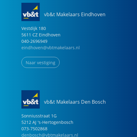
vb&t Makelaars Eindhoven
Vestdijk
180
5611 CZ
Eindhoven
040-2696949
eindhoven@vbtmakelaars.nl
Naar vestiging
vb&t Makelaars Den Bosch
Sonniusstraat
1
G
5212 AJ
's-Hertogenbosch
073-7502868
denbosch@vbtmakelaars.nl