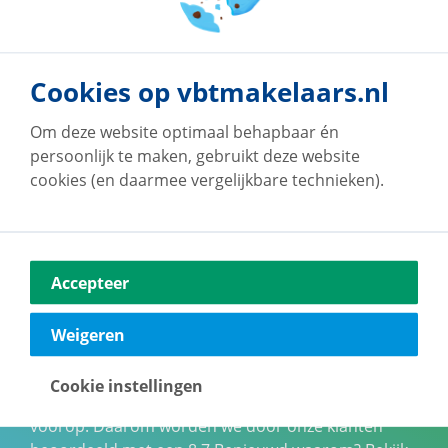
Cookies op vbtmakelaars.nl
Om deze website optimaal behapbaar én
persoonlijk te maken, gebruikt deze website
cookies (en daarmee vergelijkbare technieken).
Accepteer
Onze klanten geven
Weigeren
ons een 9!
Cookie instellingen
Bij vb&t Makelaars staan jouw wensen altijd
voorop. Daarom worden we door onze klanten