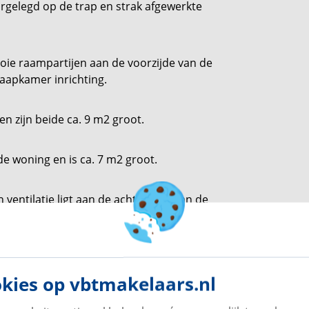
rgelegd op de trap en strak afgewerkte
ie raampartijen aan de voorzijde van de
aapkamer inrichting.
n zijn beide ca. 9 m2 groot.
e woning en is ca. 7 m2 groot.
ventilatie ligt aan de achterzijde van de
vaste wastafel met meubel, toilet, ruime
kies op vbtmakelaars.nl
er zou je in de praktijk zelfs een slaapkamer