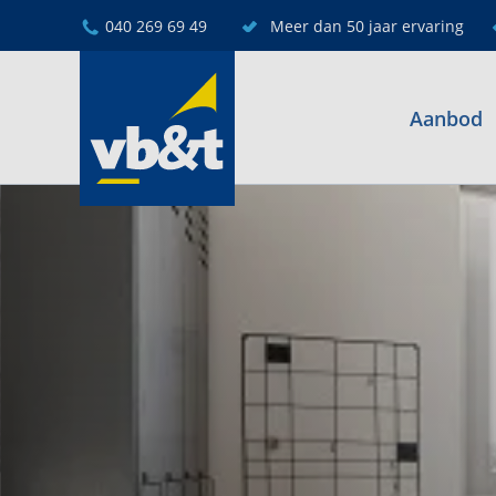
040 269 69 49
Meer dan 50 jaar ervaring
Aanbod