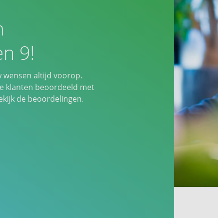
n
n 9!
w wensen altijd voorop.
 klanten beoordeeld met
ijk de beoordelingen.