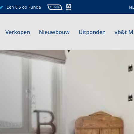
Een 8,5 op Funda
N
Verkopen
Nieuwbouw
Uitponden
vb&t M