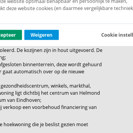
ze website optimaal behapbaar én persoonlijk te maken,
imte welke nu in gebruik is als speelkamer.
ikt deze website cookies (en daarmee vergelijkbare techniek
ngen van een dakraam perfect dienen als
ruimte de CV-opstelling, warmte terugwin unit
cepteer
Weigeren
Cookie instel
oleerd. De kozijnen zijn in hout uitgevoerd. De
ng;
 afgesloten binnenterrein, deze wordt gehuurd
r gaat automatisch over op de nieuwe
, gezondheidscentrum, winkels, markthal,
woning ligt dichtbij het centrum van Helmond
trum van Eindhoven;
ij verkoop een voorbehoud financiering van
 hoekwoning die je beslist gezien moet