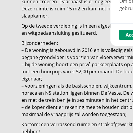
Om de
kunnen creëren. Daarnaast is er nog een aparte ru
gebru
Deze ruimte is ruim 15 m2 en kan met het aanbre
slaapkamer.
Op de tweede verdieping is in een afgesloten kast
en witgoedaansluiting gesitueerd.
Ac
Bijzonderheden:
– De woning is gebouwd in 2016 en is volledig geïs
begane grondvloer is voorzien van vloerverwarmi
– bij de woning hoort een privé parkeerplaats op
met een huurprijs van € 52,00 per maand. De huu
eigenaar;
– voorzieningen als de basisscholen, wijkcentrum
horeca en NS station liggen binnen De Veste. De 
en met de trein ben je in zes minuten in het cen
– de koper dient er rekening mee te houden dat b
maximaal de vraagprijs zal worden toegestaan;
Kortom: een verrassend ruime en strak afgewerkte
hebben!