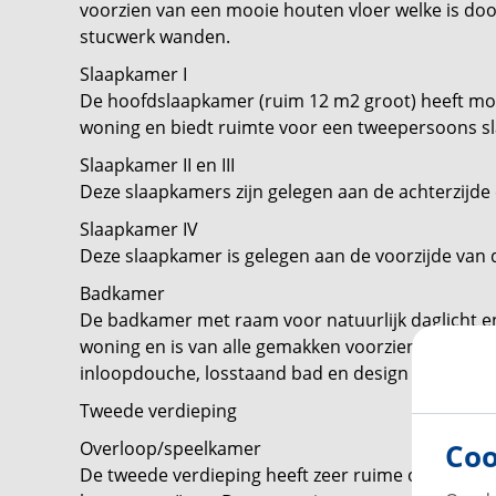
voorzien van een mooie houten vloer welke is doo
stucwerk wanden.
Slaapkamer I
De hoofdslaapkamer (ruim 12 m2 groot) heeft moo
woning en biedt ruimte voor een tweepersoons sl
Slaapkamer II en III
Deze slaapkamers zijn gelegen aan de achterzijde e
Slaapkamer IV
Deze slaapkamer is gelegen aan de voorzijde van d
Badkamer
De badkamer met raam voor natuurlijk daglicht en 
woning en is van alle gemakken voorzien: dubbele 
inloopdouche, losstaand bad en design radiator.
Tweede verdieping
Coo
Overloop/speelkamer
De tweede verdieping heeft zeer ruime overloop. Hi