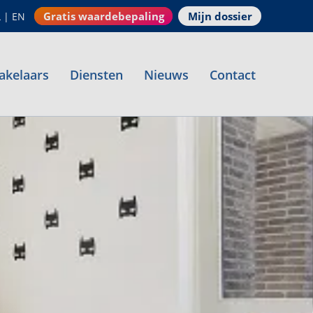
Gratis waardebepaling
Mijn dossier
L
|
EN
akelaars
Diensten
Nieuws
Contact