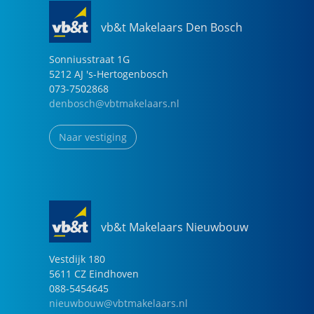
vb&t Makelaars Den Bosch
Sonniusstraat
1
G
5212 AJ
's-Hertogenbosch
073-7502868
denbosch@vbtmakelaars.nl
Naar vestiging
vb&t Makelaars Nieuwbouw
Vestdijk
180
5611 CZ
Eindhoven
088-5454645
nieuwbouw@vbtmakelaars.nl