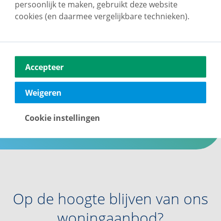
Onze klanten geven
persoonlijk te maken, gebruikt deze website
cookies (en daarmee vergelijkbare technieken).
ons een 9!
Bij vb&t Makelaars staan jouw wensen altijd
voorop. Daarom worden we door onze klanten
Accepteer
beoordeeld met een
8,5
Benieuwd waarom? Bekijk
de beoordelingen.
Weigeren
Klantbeoordelingen
Cookie instellingen
Op de hoogte blijven van ons
woningaanbod?