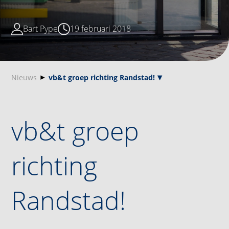
Bart Pype
19 februari 2018
Nieuws
vb&t groep richting Randstad!
vb&t groep
richting
Randstad!