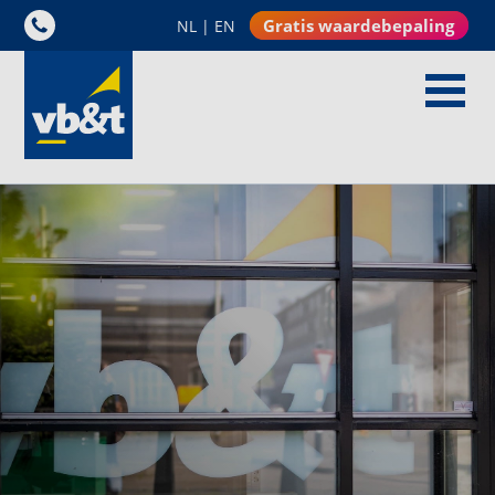
Gratis waardebepaling
NL
|
EN