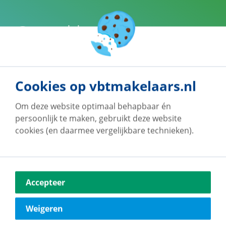
Onze klanten geven
ons een 9!
Bij vb&t Makelaars staan jouw wensen altijd
Cookies op vbtmakelaars.nl
voorop. Daarom worden we door onze klanten
beoordeeld met een
8,7
Benieuwd waarom? Bekijk
Om deze website optimaal behapbaar én
de beoordelingen.
persoonlijk te maken, gebruikt deze website
cookies (en daarmee vergelijkbare technieken).
Klantbeoordelingen
Accepteer
Weigeren