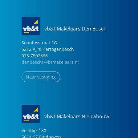
vb&t Makelaars Den Bosch
Sonniusstraat
1
G
5212 AJ
's-Hertogenbosch
073-7502868
denbosch@vbtmakelaars.nl
Naar vestiging
vb&t Makelaars Nieuwbouw
Vestdijk
180
5611 CZ
Eindhoven