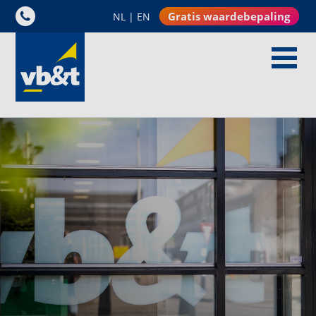
Gratis waardebepaling
NL
|
EN