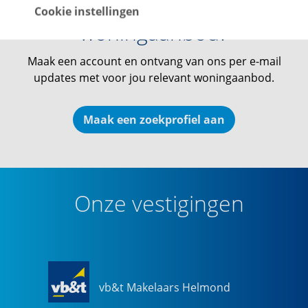
Op de hoogte blijven van ons
Cookie instellingen
woningaanbod?
Maak een account en ontvang van ons per e-mail
updates met voor jou relevant woningaanbod.
Maak een zoekprofiel aan
Onze vestigingen
vb&t Makelaars Helmond