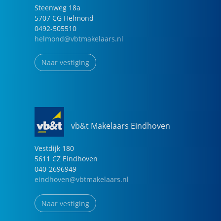
Steenweg
18
a
5707 CG
Helmond
0492-505510
helmond@vbtmakelaars.nl
Naar vestiging
vb&t Makelaars Eindhoven
Vestdijk
180
5611 CZ
Eindhoven
040-2696949
eindhoven@vbtmakelaars.nl
Naar vestiging