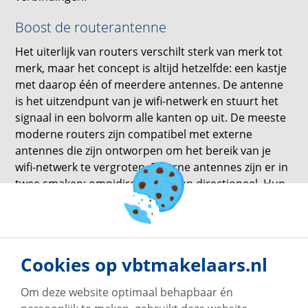
Boost de routerantenne
Het uiterlijk van routers verschilt sterk van merk tot
merk, maar het concept is altijd hetzelfde: een kastje
met daarop één of meerdere antennes. De antenne
is het uitzendpunt van je wifi-netwerk en stuurt het
signaal in een bolvorm alle kanten op uit. De meeste
moderne routers zijn compatibel met externe
antennes die zijn ontworpen om het bereik van je
wifi-netwerk te vergroten. Externe antennes zijn er in
twee smaken: omnidirectioneel en directioneel. Hun
signalen worden gemeten door dBi (decibel
isotroop), waarbij hogere dBi overeenkomt met een
grotere bereikversterking. Koop een van deze
antennes om je wifi-snelheid in
huis
te verhogen.
Cookies op vbtmakelaars.nl
Om deze website optimaal behapbaar én
terug naar overzicht