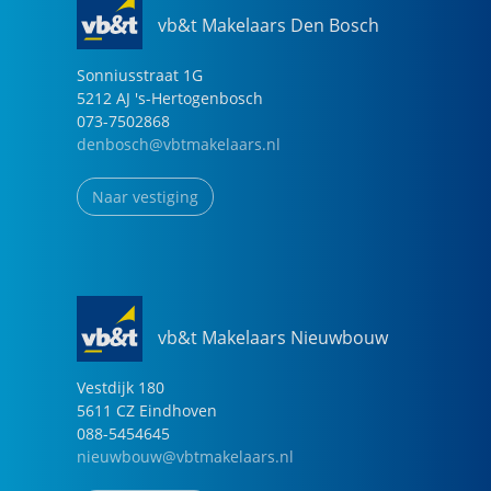
vb&t Makelaars Den Bosch
Sonniusstraat
1
G
5212 AJ
's-Hertogenbosch
073-7502868
denbosch@vbtmakelaars.nl
Naar vestiging
vb&t Makelaars Nieuwbouw
Vestdijk
180
5611 CZ
Eindhoven
088-5454645
nieuwbouw@vbtmakelaars.nl