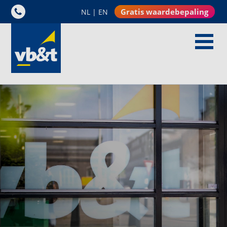
Gratis waardebepaling
NL
|
EN