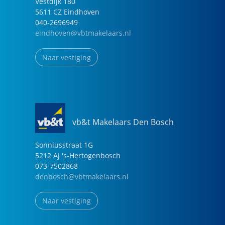
Vestdijk
180
5611 CZ
Eindhoven
040-2696949
eindhoven@vbtmakelaars.nl
Naar vestiging
vb&t Makelaars Den Bosch
Sonniusstraat
1
G
5212 AJ
's-Hertogenbosch
073-7502868
denbosch@vbtmakelaars.nl
Naar vestiging