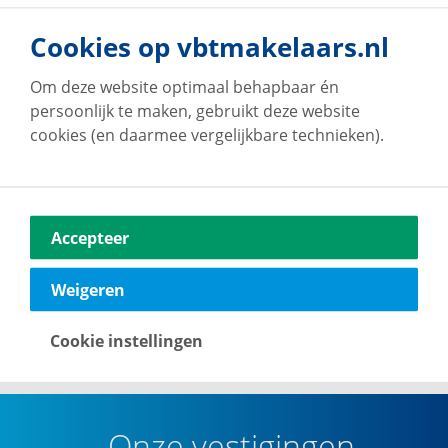
Cookies op vbtmakelaars.nl
Om deze website optimaal behapbaar én
persoonlijk te maken, gebruikt deze website
cookies (en daarmee vergelijkbare technieken).
Op de hoogte blijven van ons
woningaanbod?
Accepteer
Maak een account en ontvang van ons per e-mail
updates met voor jou relevant woningaanbod.
Weigeren
Maak een zoekprofiel aan
Cookie instellingen
Onze vestigingen